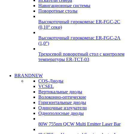
Искатели севера
Навигационные системы
Поворотные столы
Высокоточный гирокомпас ER-FGC-2C
(0,10° секφ)
Высокоточный гирокомпас ER-FGC-2A
(1,0°)
Трехосевой поворотный стол с контролем
температуры ER-TCT-03
Надежные поставки
BRANDNEW
Надежные поставки
COS-Диоды
Гироскопы
VCSEL
Гироскопы
Вертикальные диоды
Подробнее
Волоконно-оптические
Подробнее
Горизонтальные диоды
Одиночные излучатели
Однополосные диоды
80W 755nm QCW Multi Emitter Laser Bar