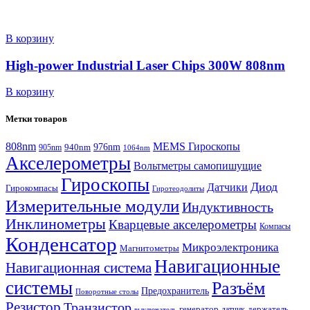
В корзину
High-power Industrial Laser Chips 300W 808nm
В корзину
Метки товаров
808nm
MEMS Гироскопы
940nm
976nm
905nm
1064nm
Акселерометры
Вольтметры самопишущие
Гироскопы
Диод
Датчики
Гирокомпасы
Гиротеодолиты
Измерительные модули
Индуктивность
Инклинометры
Кварцевые акселерометры
Компасы
Конденсатор
Микроэлектроника
Магнитометры
Навигационные
Навигационная система
системы
Разъём
Предохранитель
Поворотные столы
Резистор
Транзистор
генератор
датчик
держатель
выключатель