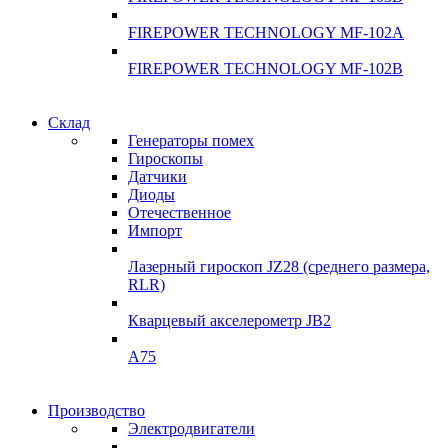
FIREPOWER TECHNOLOGY MF-102A
FIREPOWER TECHNOLOGY MF-102B
Гарантия качества
Склад
Гарантия качества
Генераторы помех
Инклинометры
Гироскопы
Инклинометры
Датчики
Подробнее
Диоды
подробнее
Отечественное
Импорт
Лазерный гироскоп JZ28 (среднего размера,
RLR)
Кварцевый акселерометр JB2
A75
Гироскопы
Производство
Гироскопы
Электродвигатели
Склад