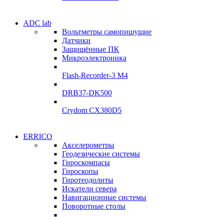
Электродвигатели
ADC lab
Электродвигатели
Вольтметры самопишущие
УЛ-04 УЛ-06
Датчики
УЛ-04 УЛ-06
Защищённые ПК
Подробнее
Микроэлектроника
Подробнее
Flash-Recorder-3 М4
DRB37-DK500
Crydom CX380D5
Системы
ERRICO
Системы
сбора данных
Акселерометры
сбора данных
Геодезические системы
ADClab
Гироскомпасы
ADClab
Гироскопы
Подробнее
Гиротеодолиты
Подробнее
Искатели севера
Навигационные системы
Поворотные столы