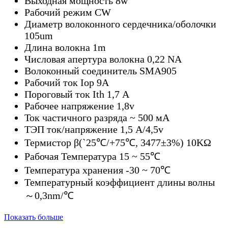
Выходная мощность 8w
Рабочий режим CW
Диаметр волоконного сердечника/оболочки
105um
Длина волокна 1m
Числовая апертура волокна 0,22 NA
Волоконный соединитель SMA905
Рабочий ток Iop 9А
Пороговый ток Ith 1,7 А
Рабочее напряжение 1,8v
Ток частичного разряда ~ 500 мА
ТЭП ток/напряжение 1,5 А/4,5v
Термистор β(`25℃/+75℃, 3477±3%) 10KΩ
Рабочая Температура 15 ~ 55℃
Температура хранения -30 ~ 70℃
Температурный коэффициент длины волны
～0,3nm/℃
Показать больше