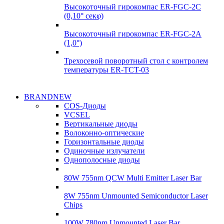
Высокоточный гирокомпас ER-FGC-2C
(0,10° секφ)
Высокоточный гирокомпас ER-FGC-2A
(1,0°)
Трехосевой поворотный стол с контролем
температуры ER-TCT-03
Надежные
BRANDNEW
Надежные
поставки
COS-Диоды
поставки
VCSEL
Гироскопы
Вертикальные диоды
Гироскопы
Волоконно-оптические
Подробнее
Горизонтальные диоды
Подробнее
Одиночные излучатели
Однополосные диоды
80W 755nm QCW Multi Emitter Laser Bar
8W 755nm Unmounted Semiconductor Laser
Chips
100W 780nm Unmounted Laser Bar