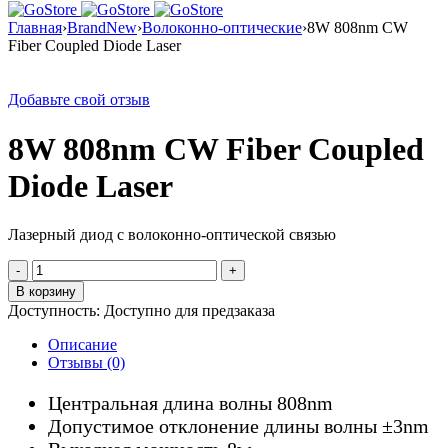
Главная
›
BrandNew
›
Волоконно-оптические
›
8W 808nm CW
Fiber Coupled Diode Laser
Добавьте свой отзыв
8W 808nm CW Fiber Coupled
Diode Laser
Лазерный диод с волоконно-оптической связью
Количество
товара
В корзину
8W
Доступность:
Доступно для предзаказа
808nm
CW
Описание
Fiber
Отзывы (0)
Coupled
Diode
Центральная длина волны 808nm
Laser
Допустимое отклонение длины волны ±3nm