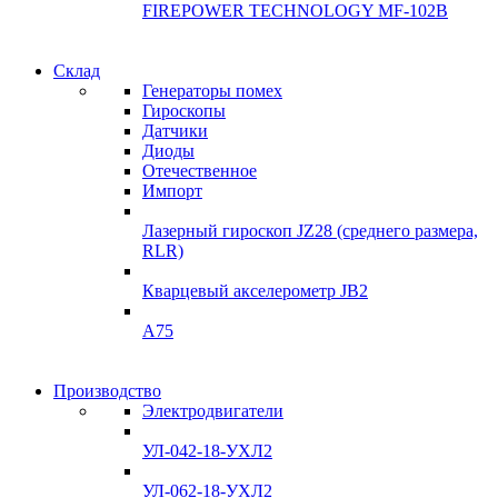
FIREPOWER TECHNOLOGY MF-102B
Гарантия
Склад
Гарантия
качества
Генераторы помех
качества
Гироскопы
Инклинометры
Датчики
Инклинометры
Диоды
Подробнее
Отечественное
подробнее
Импорт
Лазерный гироскоп JZ28 (среднего размера,
RLR)
Кварцевый акселерометр JB2
A75
Гироскопы
Производство
Гироскопы
Электродвигатели
Склад
Склад
УЛ-042-18-УХЛ2
Подробнее
Подробнее
УЛ-062-18-УХЛ2