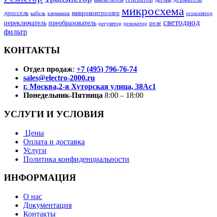
микросхема
дроссель
микроконтроллер
кабель
клеммник
осциллятор
светодиод
переключатель
преобразователь
реле
регулятор
резонатор
фильтр
КОНТАКТЫ
Отдел продаж
:
+7 (495) 796-76-74
sales@electro-2000.ru
г. Москва,2-я Хуторская улица, 38Ас1
Понедельник-Пятница
8:00 – 18:00
УСЛУГИ И УСЛОВИЯ
Цены
Оплата и доставка
Услуги
Политика конфиденциальности
ИНФОРМАЦИЯ
О нас
Документация
Контакты