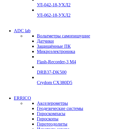
Склад
УЛ-042-18-УХЛ2
Подробнее
Подробнее
УЛ-062-18-УХЛ2
Электродвигатели
ADC lab
Электродвигатели
Вольтметры самопишущие
УЛ-04 УЛ-06
Датчики
УЛ-04 УЛ-06
Защищённые ПК
Подробнее
Микроэлектроника
Подробнее
Flash-Recorder-3 М4
DRB37-DK500
Crydom CX380D5
Системы сбора данных
ERRICO
Системы сбора данных
Акселерометры
ADClab
Геодезические системы
ADClab
Гироскомпасы
Подробнее
Гироскопы
Подробнее
Гиротеодолиты