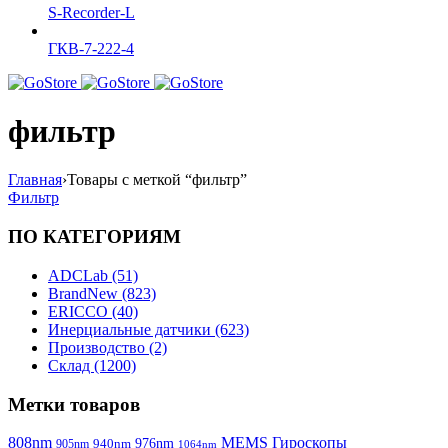
S-Recorder-L
ГКВ-7-222-4
фильтр
Главная
›
Товары с меткой “фильтр”
Фильтр
ПО КАТЕГОРИЯМ
ADCLab (51)
BrandNew (823)
ERICCO (40)
Инерциальные датчики (623)
Производство (2)
Склад (1200)
Метки товаров
808nm
MEMS Гироскопы
940nm
976nm
905nm
1064nm