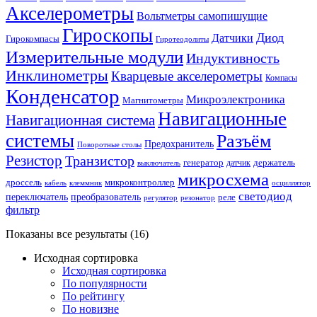
Акселерометры
Вольтметры самопишущие
Гироскопы
Диод
Датчики
Гирокомпасы
Гиротеодолиты
Измерительные модули
Индуктивность
Инклинометры
Кварцевые акселерометры
Компасы
Конденсатор
Микроэлектроника
Магнитометры
Навигационные
Навигационная система
системы
Разъём
Предохранитель
Поворотные столы
Резистор
Транзистор
генератор
датчик
держатель
выключатель
микросхема
дроссель
микроконтроллер
кабель
клеммник
осциллятор
светодиод
переключатель
преобразователь
реле
регулятор
резонатор
фильтр
Показаны все результаты (16)
Исходная сортировка
Исходная сортировка
По популярности
По рейтингу
По новизне