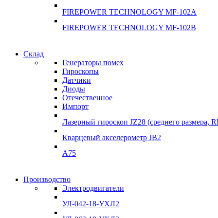
FIREPOWER TECHNOLOGY MF-102A
FIREPOWER TECHNOLOGY MF-102B
Гарантия качества
Склад
Гарантия качества
Генераторы помех
Инклинометры
Гироскопы
Инклинометры
Датчики
Подробнее
Диоды
подробнее
Отечественное
Импорт
Лазерный гироскоп JZ28 (среднего размера, 
Кварцевый акселерометр JB2
A75
Гироскопы
Производство
Гироскопы
Электродвигатели
Склад
Склад
УЛ-042-18-УХЛ2
Подробнее
Подробнее