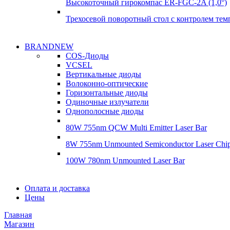
Высокоточный гирокомпас ER-FGC-2A (1,0°)
Трехосевой поворотный стол с контролем те
Надежные поставки
BRANDNEW
Надежные поставки
COS-Диоды
Гироскопы
VCSEL
Гироскопы
Вертикальные диоды
Подробнее
Волоконно-оптические
Подробнее
Горизонтальные диоды
Одиночные излучатели
Однополосные диоды
80W 755nm QCW Multi Emitter Laser Bar
8W 755nm Unmounted Semiconductor Laser Chi
100W 780nm Unmounted Laser Bar
Диоды
Оплата и доставка
Диоды
Цены
Brandnew
Brannew
Главная
Подробнее
Магазин
Подробнее