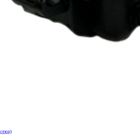
секφ)