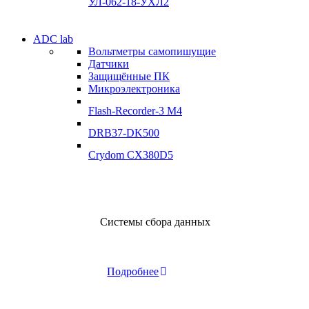
УЛ-062-18-УХЛ2
Электродвигатели
ADC lab
Электродвигатели
Вольтметры самопишущие
УЛ-04 УЛ-06
Датчики
УЛ-04 УЛ-06
Защищённые ПК
Подробнее
Микроэлектроника
Подробнее
Flash-Recorder-3 М4
DRB37-DK500
Crydom CX380D5
Системы сбора данных
ADClab
Системы сбора данных
Подробнее
ADClab
Подробнее