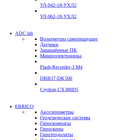
Склад
УЛ-042-18-УХЛ2
Подробнее
Подробнее
УЛ-062-18-УХЛ2
Электродвигатели
ADC lab
Электродвигатели
Вольтметры самопишущие
УЛ-04 УЛ-06
Датчики
УЛ-04 УЛ-06
Защищённые ПК
Подробнее
Микроэлектроника
Подробнее
Flash-Recorder-3 М4
DRB37-DK500
Crydom CX380D5
Системы сбора данных
ERRICO
Системы сбора данных
Акселерометры
ADClab
Геодезические системы
ADClab
Гироскомпасы
Подробнее
Гироскопы
Подробнее
Гиротеодолиты