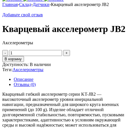
Главная
›
Склад
›
Датчики
›
Кварцевый акселерометр JB2
Добавьте свой отзыв
Кварцевый акселерометр JB2
Акселерометры
Количество
товара
В корзину
Кварцевый
Доступность:
В наличии
акселерометр
Теги:
Акселерометры
JB2
Описание
Отзывы (0)
Кварцевый гибкий акселерометр серии KT-JB2 —
высокоточный акселерометр уровня инерциальной
навигации, предназначенный для широкого круга военных
применений (до 100 g). Изделие обладает отличной
долговременной стабильностью, повторяемостью, пусковыми
характеристиками, адаптивностью к условиям окружающей
среды и высокой надёжностью; может использоваться для