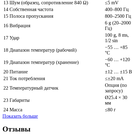
13
Шум (образец, сопротивление 840 Ω)
≤5 mV
14
Собственная частота
400–800 Гц
15
Полоса пропускания
800–2500 Гц
6 g (20–2000
16
Вибрация
Гц)
100 g, 8 ms,
17
Удар
1/2 sin
−55 … +85
18
Диапазон температур (рабочий)
°C
−60 … +120
19
Диапазон температур (хранение)
°C
20
Питание
±12 … ±15 В
21
Ток потребления
≤±20 mA
Опция (по
22
Температурный датчик
запросу)
Ø25.4 × 30
23
Габариты
мм
24
Масса
≤80 г
Показать больше
Отзывы