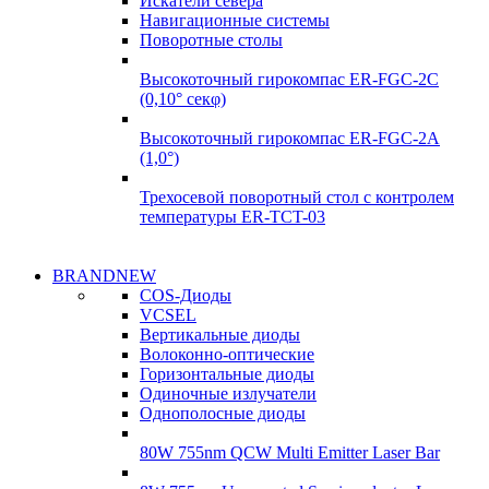
Искатели севера
Навигационные системы
Поворотные столы
Высокоточный гирокомпас ER-FGC-2C
(0,10° секφ)
Высокоточный гирокомпас ER-FGC-2A
(1,0°)
Трехосевой поворотный стол с контролем
температуры ER-TCT-03
Надежные поставки
BRANDNEW
Надежные поставки
COS-Диоды
Гироскопы
VCSEL
Гироскопы
Вертикальные диоды
Подробнее
Волоконно-оптические
Подробнее
Горизонтальные диоды
Одиночные излучатели
Однополосные диоды
80W 755nm QCW Multi Emitter Laser Bar