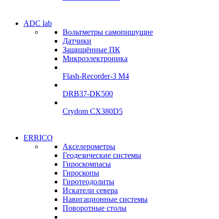
Электродвигатели
ADC lab
Электродвигатели
Вольтметры самопишущие
УЛ-04 УЛ-06
Датчики
УЛ-04 УЛ-06
Защищённые ПК
Подробнее
Микроэлектроника
Подробнее
Flash-Recorder-3 М4
DRB37-DK500
Crydom CX380D5
Системы
ERRICO
Системы
сбора данных
Акселерометры
сбора данных
Геодезические системы
ADClab
Гироскомпасы
ADClab
Гироскопы
Подробнее
Гиротеодолиты
Подробнее
Искатели севера
Навигационные системы
Поворотные столы