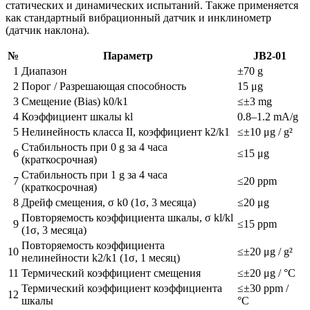
статических и динамических испытаний. Также применяется
как стандартный вибрационный датчик и инклинометр
(датчик наклона).
№
Параметр
JB2-01
1
Диапазон
±70 g
2
Порог / Разрешающая способность
15 μg
3
Смещение (Bias) k0/k1
≤±3 mg
4
Коэффициент шкалы kl
0.8–1.2 mA/g
5
Нелинейность класса II, коэффициент k2/k1
≤±10 μg / g²
Стабильность при 0 g за 4 часа
6
≤15 μg
(краткосрочная)
Стабильность при 1 g за 4 часа
7
≤20 ppm
(краткосрочная)
8
Дрейф смещения, σ k0 (1σ, 3 месяца)
≤20 μg
Повторяемость коэффициента шкалы, σ kl/kl
9
≤15 ppm
(1σ, 3 месяца)
Повторяемость коэффициента
10
≤±20 μg / g²
нелинейности k2/k1 (1σ, 1 месяц)
11
Термический коэффициент смещения
≤±20 μg / °C
Термический коэффициент коэффициента
≤±30 ppm /
12
шкалы
°C