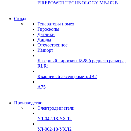
FIREPOWER TECHNOLOGY MF-102B
Гарантия
Склад
Гарантия
качества
Генераторы помех
качества
Гироскопы
Инклинометры
Датчики
Инклинометры
Диоды
Подробнее
Отечественное
подробнее
Импорт
Лазерный гироскоп JZ28 (среднего размера,
RLR)
Кварцевый акселерометр JB2
A75
Гироскопы
Производство
Гироскопы
Электродвигатели
Склад
Склад
УЛ-042-18-УХЛ2
Подробнее
Подробнее
УЛ-062-18-УХЛ2