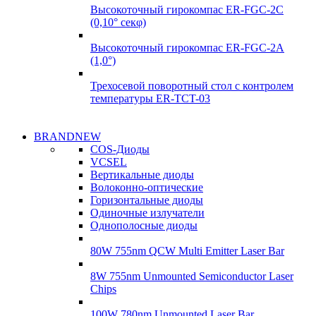
Высокоточный гирокомпас ER-FGC-2C
(0,10° секφ)
Высокоточный гирокомпас ER-FGC-2A
(1,0°)
Трехосевой поворотный стол с контролем
температуры ER-TCT-03
Надежные
BRANDNEW
Надежные
поставки
COS-Диоды
поставки
VCSEL
Гироскопы
Вертикальные диоды
Гироскопы
Волоконно-оптические
Подробнее
Горизонтальные диоды
Подробнее
Одиночные излучатели
Однополосные диоды
80W 755nm QCW Multi Emitter Laser Bar
8W 755nm Unmounted Semiconductor Laser
Chips
100W 780nm Unmounted Laser Bar