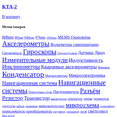
KTA-2
В корзину
Метки товаров
808nm
MEMS Гироскопы
940nm
976nm
905nm
1064nm
Акселерометры
Вольтметры самопишущие
Гироскопы
Диод
Датчики
Гирокомпасы
Гиротеодолиты
Измерительные модули
Индуктивность
Инклинометры
Кварцевые акселерометры
Компасы
Конденсатор
Микроэлектроника
Магнитометры
Навигационные
Навигационная система
системы
Разъём
Предохранитель
Поворотные столы
Резистор
Транзистор
генератор
датчик
держатель
выключатель
микросхема
дроссель
микроконтроллер
кабель
клеммник
осциллятор
светодиод
переключатель
преобразователь
реле
регулятор
резонатор
фильтр