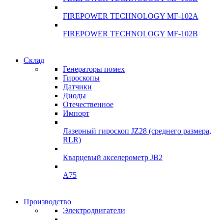
FIREPOWER TECHNOLOGY MF-102A
FIREPOWER TECHNOLOGY MF-102B
Гарантия качества
Склад
Гарантия качества
Генераторы помех
Инклинометры
Гироскопы
Инклинометры
Датчики
Подробнее
Диоды
подробнее
Отечественное
Импорт
Лазерный гироскоп JZ28 (среднего размера,
RLR)
Кварцевый акселерометр JB2
A75
Гироскопы
Производство
Гироскопы
Электродвигатели
Склад