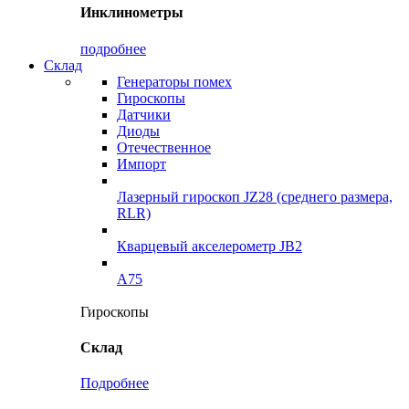
Инклинометры
подробнее
Склад
Генераторы помех
Гироскопы
Датчики
Диоды
Отечественное
Импорт
Лазерный гироскоп JZ28 (среднего размера,
RLR)
Кварцевый акселерометр JB2
A75
Гироскопы
Склад
Подробнее