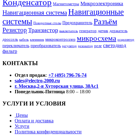
Конденсатор
Микроэлектроника
Магнитометры
Навигационные
Навигационная система
системы
Разъём
Предохранитель
Поворотные столы
Резистор
Транзистор
генератор
датчик
держатель
выключатель
микросхема
дроссель
микроконтроллер
кабель
клеммник
осциллятор
светодиод
переключатель
преобразователь
реле
регулятор
резонатор
фильтр
КОНТАКТЫ
Отдел продаж
:
+7 (495) 796-76-74
sales@electro-2000.ru
г. Москва,2-я Хуторская улица, 38Ас1
Понедельник-Пятница
8:00 – 18:00
УСЛУГИ И УСЛОВИЯ
Цены
Оплата и доставка
Услуги
Политика конфиденциальности