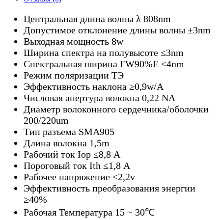
Laser
Diode
Центральная длина волны λ 808nm
Допустимое отклонение длины волны ±3nm
Выходная мощность 8w
Ширина спектра на полувысоте ≤3nm
Спектральная ширина FW90%E ≤4nm
Режим поляризации ТЭ
Эффективность наклона ≥0,9w/А
Числовая апертура волокна 0,22 NA
Диаметр волоконного сердечника/оболочки
200/220um
Тип разъема SMA905
Длина волокна 1,5m
Рабочий ток Iop ≤8,8 А
Пороговый ток Ith ≤1,8 А
Рабочее напряжение ≤2,2v
Эффективность преобразования энергии
≥40%
Рабочая Температура 15 ~ 30℃