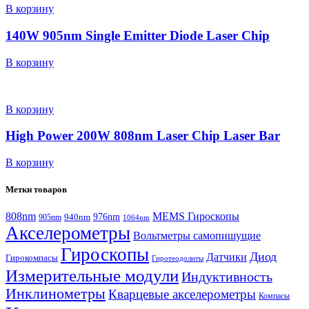
В корзину
140W 905nm Single Emitter Diode Laser Chip
В корзину
В корзину
High Power 200W 808nm Laser Chip Laser Bar
В корзину
Метки товаров
808nm
MEMS Гироскопы
940nm
976nm
905nm
1064nm
Акселерометры
Вольтметры самопишущие
Гироскопы
Диод
Датчики
Гирокомпасы
Гиротеодолиты
Измерительные модули
Индуктивность
Инклинометры
Кварцевые акселерометры
Компасы