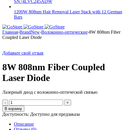
SN74LVC245ADW
1200W 808nm Hair Removal Laser Stack with 12 German
Bars
Главная
›
BrandNew
›
Волоконно-оптические
›
8W 808nm Fiber
Coupled Laser Diode
Добавьте свой отзыв
8W 808nm Fiber Coupled
Laser Diode
Лазерный диод с волоконно-оптической связью
Количество
товара
В корзину
8W
Доступность:
Доступно для предзаказа
808nm
Fiber
Описание
Coupled
Отзывы (0)