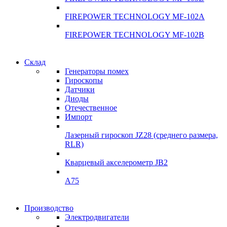
FIREPOWER TECHNOLOGY MF-102A
FIREPOWER TECHNOLOGY MF-102B
Гарантия качества
Склад
Гарантия качества
Генераторы помех
Инклинометры
Гироскопы
Инклинометры
Датчики
Подробнее
Диоды
подробнее
Отечественное
Импорт
Лазерный гироскоп JZ28 (среднего размера,
RLR)
Кварцевый акселерометр JB2
A75
Гироскопы
Производство
Гироскопы
Электродвигатели
Склад