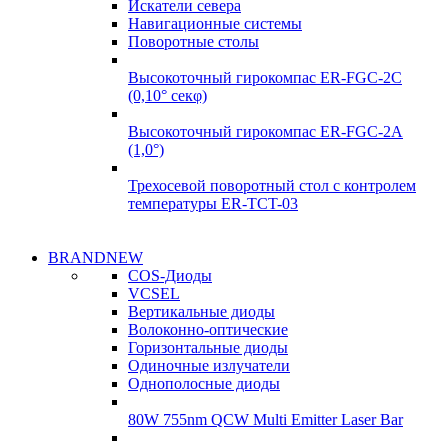
Искатели севера
Навигационные системы
Поворотные столы
Высокоточный гирокомпас ER-FGC-2C
(0,10° секφ)
Высокоточный гирокомпас ER-FGC-2A
(1,0°)
Трехосевой поворотный стол с контролем
температуры ER-TCT-03
Надежные
BRANDNEW
Надежные
поставки
COS-Диоды
поставки
VCSEL
Гироскопы
Вертикальные диоды
Гироскопы
Волоконно-оптические
Подробнее
Горизонтальные диоды
Подробнее
Одиночные излучатели
Однополосные диоды
80W 755nm QCW Multi Emitter Laser Bar