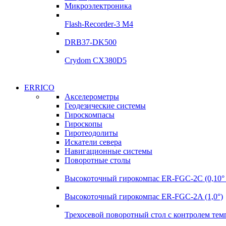
Микроэлектроника
Flash-Recorder-3 М4
DRB37-DK500
Crydom CX380D5
ERRICO
Акселерометры
Геодезические системы
Гироскомпасы
Гироскопы
Гиротеодолиты
Искатели севера
Навигационные системы
Поворотные столы
Высокоточный гирокомпас ER-FGC-2C (0,10° 
Высокоточный гирокомпас ER-FGC-2A (1,0°)
Трехосевой поворотный стол с контролем те