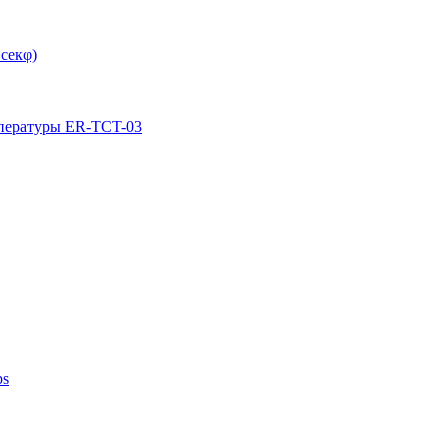
секφ)
мпературы ER-TCT-03
ps