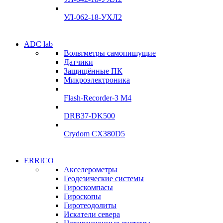
Подробнее
Подробнее
УЛ-062-18-УХЛ2
Электродвигатели
ADC lab
Электродвигатели
Вольтметры самопишущие
УЛ-04 УЛ-06
Датчики
УЛ-04 УЛ-06
Защищённые ПК
Подробнее
Микроэлектроника
Подробнее
Flash-Recorder-3 М4
DRB37-DK500
Crydom CX380D5
Системы сбора данных
ERRICO
Системы сбора данных
Акселерометры
ADClab
Геодезические системы
ADClab
Гироскомпасы
Подробнее
Гироскопы
Подробнее
Гиротеодолиты
Искатели севера