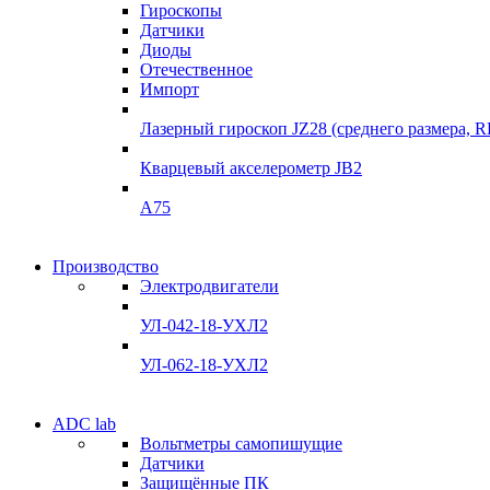
Гироскопы
Датчики
Диоды
Отечественное
Импорт
Лазерный гироскоп JZ28 (среднего размера, 
Кварцевый акселерометр JB2
A75
Производство
Электродвигатели
УЛ-042-18-УХЛ2
УЛ-062-18-УХЛ2
ADC lab
Вольтметры самопишущие
Датчики
Защищённые ПК