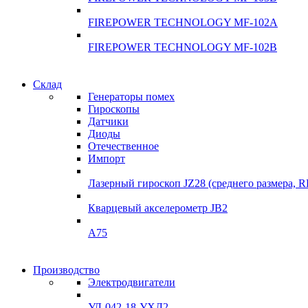
FIREPOWER TECHNOLOGY MF-102A
FIREPOWER TECHNOLOGY MF-102B
Гарантия качества
Склад
Гарантия качества
Генераторы помех
Инклинометры
Гироскопы
Инклинометры
Датчики
Подробнее
Диоды
подробнее
Отечественное
Импорт
Лазерный гироскоп JZ28 (среднего размера, 
Кварцевый акселерометр JB2
A75
Гироскопы
Производство
Гироскопы
Электродвигатели
Склад
Склад
УЛ-042-18-УХЛ2