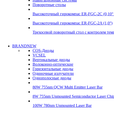
Навигационные системы
Поворотные столы
Высокоточный гирокомпас ER-FGC-2C (0,10° 
Высокоточный гирокомпас ER-FGC-2A (1,0°)
Трехосевой поворотный стол с контролем те
Надежные поставки
BRANDNEW
Надежные поставки
COS-Диоды
Гироскопы
VCSEL
Гироскопы
Вертикальные диоды
Подробнее
Волоконно-оптические
Подробнее
Горизонтальные диоды
Одиночные излучатели
Однополосные диоды
80W 755nm QCW Multi Emitter Laser Bar
8W 755nm Unmounted Semiconductor Laser Chi
100W 780nm Unmounted Laser Bar