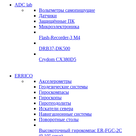
Электродвигатели
ADC lab
Электродвигатели
Вольтметры самопишущие
УЛ-04 УЛ-06
Датчики
УЛ-04 УЛ-06
Защищённые ПК
Подробнее
Микроэлектроника
Подробнее
Flash-Recorder-3 М4
DRB37-DK500
Crydom CX380D5
Системы
ERRICO
Системы
сбора данных
Акселерометры
сбора данных
Геодезические системы
ADClab
Гироскомпасы
ADClab
Гироскопы
Подробнее
Гиротеодолиты
Подробнее
Искатели севера
Навигационные системы
Поворотные столы
Высокоточный гирокомпас ER-FGC-2C
(0,10° секφ)