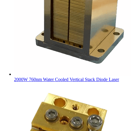
2000W 760nm Water Cooled Vertical Stack Diode Laser