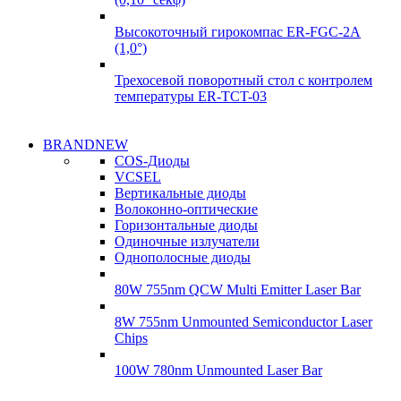
Высокоточный гирокомпас ER-FGC-2A
(1,0°)
Трехосевой поворотный стол с контролем
температуры ER-TCT-03
Надежные
BRANDNEW
Надежные
поставки
COS-Диоды
поставки
VCSEL
Гироскопы
Вертикальные диоды
Гироскопы
Волоконно-оптические
Подробнее
Горизонтальные диоды
Подробнее
Одиночные излучатели
Однополосные диоды
80W 755nm QCW Multi Emitter Laser Bar
8W 755nm Unmounted Semiconductor Laser
Chips
100W 780nm Unmounted Laser Bar