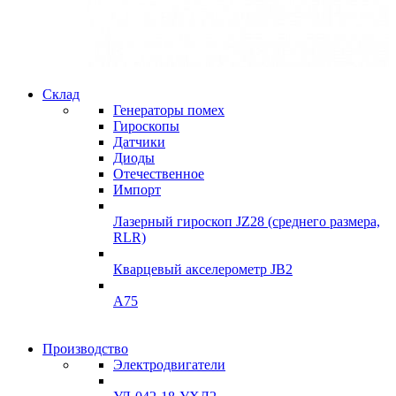
Склад
Гарантия качества
Генераторы помех
Гироскопы
Инклинометры
Датчики
Диоды
подробнее
Отечественное
Импорт
Лазерный гироскоп JZ28 (среднего размера,
RLR)
Кварцевый акселерометр JB2
A75
Гироскопы
Производство
Гироскопы
Электродвигатели
Склад
Склад