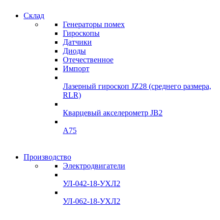
Склад
Гарантия
Генераторы помех
качества
Гироскопы
Датчики
Инклинометры
Диоды
Отечественное
подробнее
Импорт
Лазерный гироскоп JZ28 (среднего размера,
RLR)
Кварцевый акселерометр JB2
A75
Гироскопы
Производство
Гироскопы
Электродвигатели
Склад
Склад
УЛ-042-18-УХЛ2
Подробнее
Подробнее
УЛ-062-18-УХЛ2