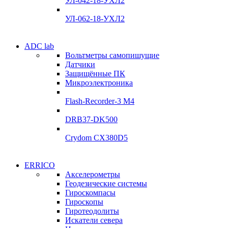
УЛ-042-18-УХЛ2
Подробнее
Подробнее
УЛ-062-18-УХЛ2
Электродвигатели
ADC lab
Электродвигатели
Вольтметры самопишущие
УЛ-04 УЛ-06
Датчики
УЛ-04 УЛ-06
Защищённые ПК
Подробнее
Микроэлектроника
Подробнее
Flash-Recorder-3 М4
DRB37-DK500
Crydom CX380D5
Системы сбора данных
ERRICO
Системы сбора данных
Акселерометры
ADClab
Геодезические системы
ADClab
Гироскомпасы
Подробнее
Гироскопы
Подробнее
Гиротеодолиты
Искатели севера