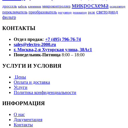
микросхема
дроссель
микроконтроллер
кабель
клеммник
осциллятор
светодиод
переключатель
преобразователь
реле
регулятор
резонатор
фильтр
КОНТАКТЫ
Отдел продаж
:
+7 (495) 796-76-74
sales@electro-2000.ru
г. Москва,2-я Хуторская улица, 38Ас1
Понедельник-Пятница
8:00 – 18:00
УСЛУГИ И УСЛОВИЯ
Цены
Оплата и доставка
Услуги
Политика конфиденциальности
ИНФОРМАЦИЯ
О нас
Документация
Контакты