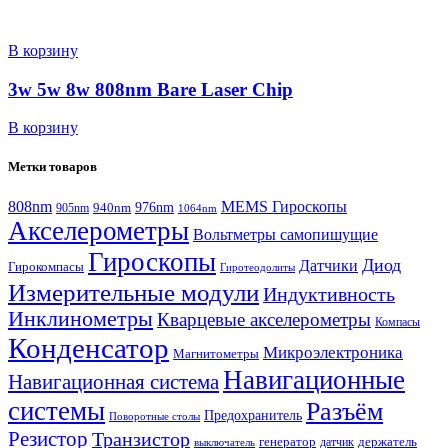
В корзину
3w 5w 8w 808nm Bare Laser Chip
В корзину
Метки товаров
808nm
MEMS Гироскопы
940nm
976nm
905nm
1064nm
Акселерометры
Вольтметры самопишущие
Гироскопы
Диод
Датчики
Гирокомпасы
Гиротеодолиты
Измерительные модули
Индуктивность
Инклинометры
Кварцевые акселерометры
Компасы
Конденсатор
Микроэлектроника
Магнитометры
Навигационные
Навигационная система
системы
Разъём
Предохранитель
Поворотные столы
Резистор
Транзистор
генератор
датчик
держатель
выключатель