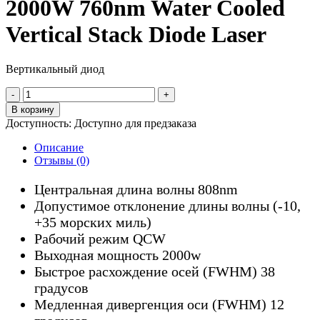
2000W 760nm Water Cooled
Vertical Stack Diode Laser
Вертикальный диод
Количество
товара
В корзину
2000W
Доступность:
Доступно для предзаказа
760nm
Water
Описание
Cooled
Отзывы (0)
Vertical
Stack
Центральная длина волны 808nm
Diode
Допустимое отклонение длины волны (-10,
Laser
+35 морских миль)
Рабочий режим QCW
Выходная мощность 2000w
Быстрое расхождение осей (FWHM) 38
градусов
Медленная дивергенция оси (FWHM) 12