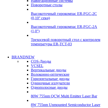
Навигационные системы
Поворотные столы
Высокоточный гирокомпас ER-FGC-2C
(0,10° секφ)
Высокоточный гирокомпас ER-FGC-2A
(1,0°)
Трехосевой поворотный стол с контролем
температуры ER-TCT-03
Надежные поставки
BRANDNEW
Надежные поставки
COS-Диоды
Гироскопы
VCSEL
Гироскопы
Вертикальные диоды
Подробнее
Волоконно-оптические
Подробнее
Горизонтальные диоды
Одиночные излучатели
Однополосные диоды
80W 755nm QCW Multi Emitter Laser Bar
8W 755nm Unmounted Semiconductor Laser