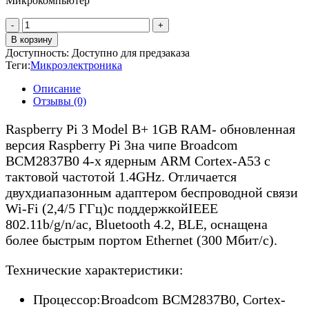
Микрокомпьютер
Количество
товара
В корзину
Raspberry
Доступность:
Доступно для предзаказа
Pi3
Теги:
Микроэлектроника
model
B+
Описание
Отзывы (0)
Raspberry Pi 3 Model B+ 1GB RAM- обновленная
версия Raspberry Pi 3на чипе Broadcom
BCM2837B0 4-х ядерным ARM Cortex-A53 с
тактовой частотой 1.4GHz. Отличается
двухдиапазонным адаптером беспроводной связи
Wi-Fi (2,4/5 ГГц)с поддержкойIEEE
802.11b/g/n/ac, Bluetooth 4.2, BLE, оснащена
более быстрым портом Ethernet (300 Мбит/с).
Технические характеристики:
Процессор:Broadcom BCM2837B0, Cortex-