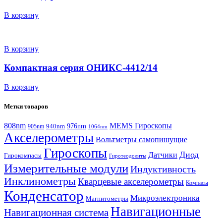
В корзину
В корзину
Компактная серия ОНИКС-4412/14
В корзину
Метки товаров
808nm
MEMS Гироскопы
940nm
976nm
905nm
1064nm
Акселерометры
Вольтметры самопишущие
Гироскопы
Диод
Датчики
Гирокомпасы
Гиротеодолиты
Измерительные модули
Индуктивность
Инклинометры
Кварцевые акселерометры
Компасы
Конденсатор
Микроэлектроника
Магнитометры
Навигационные
Навигационная система