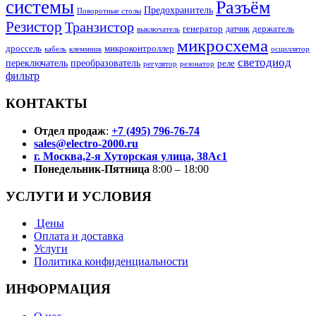
системы
Разъём
Предохранитель
Поворотные столы
Резистор
Транзистор
генератор
датчик
держатель
выключатель
микросхема
дроссель
микроконтроллер
кабель
клеммник
осциллятор
светодиод
переключатель
преобразователь
реле
регулятор
резонатор
фильтр
КОНТАКТЫ
Отдел продаж
:
+7 (495) 796-76-74
sales@electro-2000.ru
г. Москва,2-я Хуторская улица, 38Ас1
Понедельник-Пятница
8:00 – 18:00
УСЛУГИ И УСЛОВИЯ
Цены
Оплата и доставка
Услуги
Политика конфиденциальности
ИНФОРМАЦИЯ