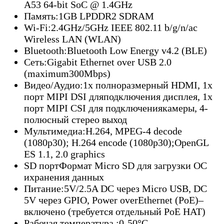
A53 64-bit SoC @ 1.4GHz
Память:1GB LPDDR2 SDRAM
Wi-Fi:2.4GHz/5GHz IEEE 802.11 b/g/n/ac
Wireless LAN (WLAN)
Bluetooth:Bluetooth Low Energy v4.2 (BLE)
Сеть:Gigabit Ethernet over USB 2.0
(maximum300Mbps)
Видео/Аудио:1x полноразмерный HDMI, 1x
порт MIPI DSI дляподключения дисплея, 1x
порт MIPI CSI для подключениякамеры, 4-
полюсный стерео выход
Мультимедиа:H.264, MPEG-4 decode
(1080p30); H.264 encode (1080p30);OpenGL
ES 1.1, 2.0 graphics
SD портФормат Micro SD для загрузки ОС
ихранения данных
Питание:5V/2.5A DC через Micro USB, DC
5V через GPIO, Power overEthernet (PoE)–
включено (требуется отдельный PoE HAT)
Рабочая температура :0-50°C