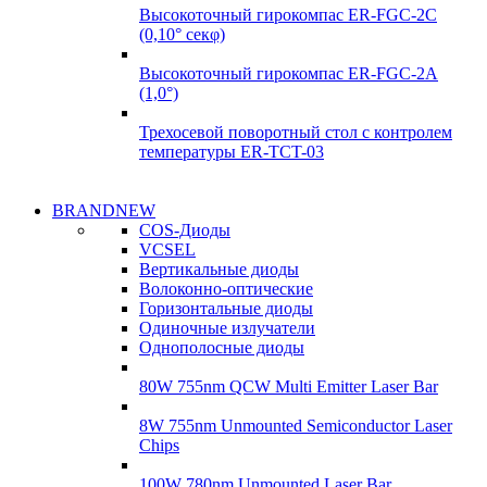
Высокоточный гирокомпас ER-FGC-2C
(0,10° секφ)
Высокоточный гирокомпас ER-FGC-2A
(1,0°)
Трехосевой поворотный стол с контролем
температуры ER-TCT-03
Надежные
BRANDNEW
Надежные
поставки
COS-Диоды
поставки
VCSEL
Гироскопы
Вертикальные диоды
Гироскопы
Волоконно-оптические
Подробнее
Горизонтальные диоды
Подробнее
Одиночные излучатели
Однополосные диоды
80W 755nm QCW Multi Emitter Laser Bar
8W 755nm Unmounted Semiconductor Laser
Chips
100W 780nm Unmounted Laser Bar