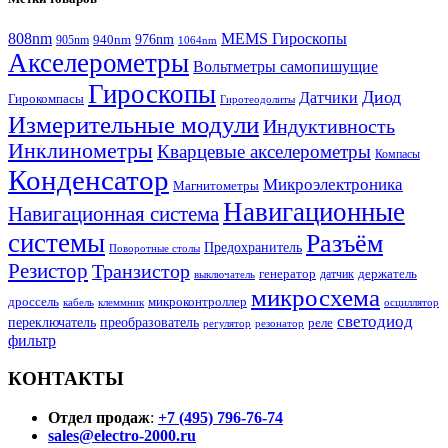
808nm
MEMS Гироскопы
940nm
976nm
905nm
1064nm
Акселерометры
Вольтметры самопишущие
Гироскопы
Диод
Датчики
Гирокомпасы
Гиротеодолиты
Измерительные модули
Индуктивность
Инклинометры
Кварцевые акселерометры
Компасы
Конденсатор
Микроэлектроника
Магнитометры
Навигационные
Навигационная система
системы
Разъём
Предохранитель
Поворотные столы
Резистор
Транзистор
генератор
датчик
держатель
выключатель
микросхема
дроссель
микроконтроллер
кабель
клеммник
осциллятор
светодиод
переключатель
преобразователь
реле
регулятор
резонатор
фильтр
КОНТАКТЫ
Отдел продаж
:
+7 (495) 796-76-74
sales@electro-2000.ru