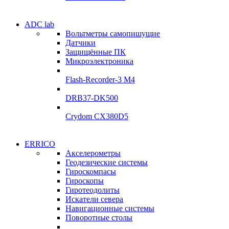
Электродвигатели
ADC lab
Электродвигатели
Вольтметры самопишущие
УЛ-04 УЛ-06
Датчики
УЛ-04 УЛ-06
Защищённые ПК
Подробнее
Микроэлектроника
Подробнее
Flash-Recorder-3 М4
DRB37-DK500
Crydom CX380D5
Системы
ERRICO
Системы
сбора данных
Акселерометры
сбора данных
Геодезические системы
ADClab
Гироскомпасы
ADClab
Гироскопы
Подробнее
Гиротеодолиты
Подробнее
Искатели севера
Навигационные системы
Поворотные столы