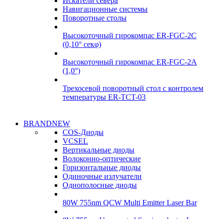
Искатели севера
Навигационные системы
Поворотные столы
Высокоточный гирокомпас ER-FGC-2C
(0,10° секφ)
Высокоточный гирокомпас ER-FGC-2A
(1,0°)
Трехосевой поворотный стол с контролем
температуры ER-TCT-03
Надежные поставки
BRANDNEW
Надежные поставки
COS-Диоды
Гироскопы
VCSEL
Гироскопы
Вертикальные диоды
Подробнее
Волоконно-оптические
Подробнее
Горизонтальные диоды
Одиночные излучатели
Однополосные диоды
80W 755nm QCW Multi Emitter Laser Bar