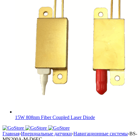
15W 808nm Fiber Coupled Laser Diode
Главная
›
Инерциальные датчики
›
Навигационные системы
›
BS-
MN200A-M-D6EC