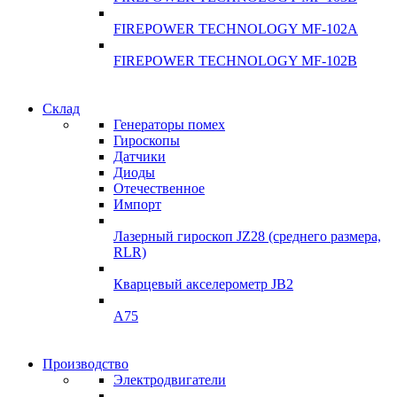
FIREPOWER TECHNOLOGY MF-102A
FIREPOWER TECHNOLOGY MF-102B
Гарантия качества
Склад
Гарантия качества
Генераторы помех
Инклинометры
Гироскопы
Инклинометры
Датчики
Подробнее
Диоды
подробнее
Отечественное
Импорт
Лазерный гироскоп JZ28 (среднего размера,
RLR)
Кварцевый акселерометр JB2
A75
Гироскопы
Производство
Гироскопы
Электродвигатели
Склад