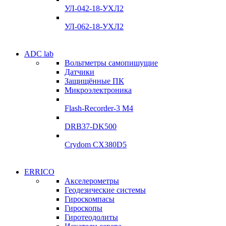
Склад
УЛ-042-18-УХЛ2
Подробнее
Подробнее
УЛ-062-18-УХЛ2
Электродвигатели
ADC lab
Электродвигатели
Вольтметры самопишущие
УЛ-04 УЛ-06
Датчики
УЛ-04 УЛ-06
Защищённые ПК
Подробнее
Микроэлектроника
Подробнее
Flash-Recorder-3 М4
DRB37-DK500
Crydom CX380D5
Системы сбора данных
ERRICO
Системы сбора данных
Акселерометры
ADClab
Геодезические системы
ADClab
Гироскомпасы
Подробнее
Гироскопы
Подробнее
Гиротеодолиты