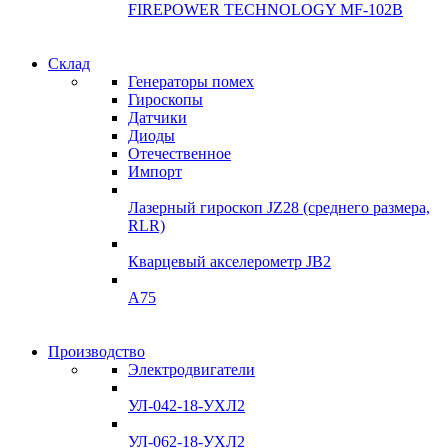
FIREPOWER TECHNOLOGY MF-102B
Гарантия
Склад
Гарантия
качества
Генераторы помех
качества
Гироскопы
Инклинометры
Датчики
Инклинометры
Диоды
Подробнее
Отечественное
подробнее
Импорт
Лазерный гироскоп JZ28 (среднего размера,
RLR)
Кварцевый акселерометр JB2
A75
Гироскопы
Производство
Гироскопы
Электродвигатели
Склад
Склад
УЛ-042-18-УХЛ2
Подробнее
Подробнее
УЛ-062-18-УХЛ2