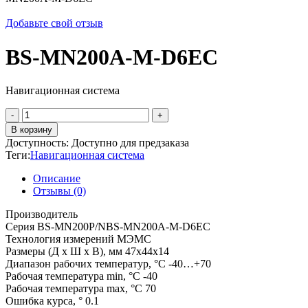
Добавьте свой отзыв
BS-MN200A-M-D6EC
Навигационная система
Количество
товара
В корзину
BS-
Доступность:
Доступно для предзаказа
MN200A-
Теги:
Навигационная система
M-
D6EC
Описание
Отзывы (0)
Производитель
Серия BS-MN200P/NBS-MN200A-M-D6EC
Технология измерений МЭМС
Размеры (Д х Ш х В), мм 47x44x14
Диапазон рабочих температур, °С -40…+70
Рабочая температура min, °С -40
Рабочая температура max, °С 70
Ошибка курса, ° 0.1