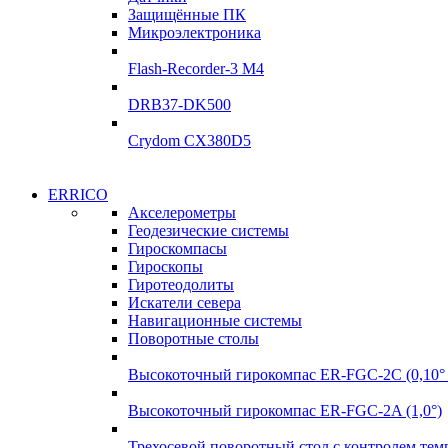
УЛ-04 УЛ-06
Защищённые ПК
Подробнее
Микроэлектроника
Подробнее
Flash-Recorder-3 М4
DRB37-DK500
Crydom CX380D5
Системы сбора данных
ERRICO
Системы сбора данных
Акселерометры
ADClab
Геодезические системы
ADClab
Гироскомпасы
Подробнее
Гироскопы
Подробнее
Гиротеодолиты
Искатели севера
Навигационные системы
Поворотные столы
Высокоточный гирокомпас ER-FGC-2C (0,10° 
Высокоточный гирокомпас ER-FGC-2A (1,0°)
Трехосевой поворотный стол с контролем те