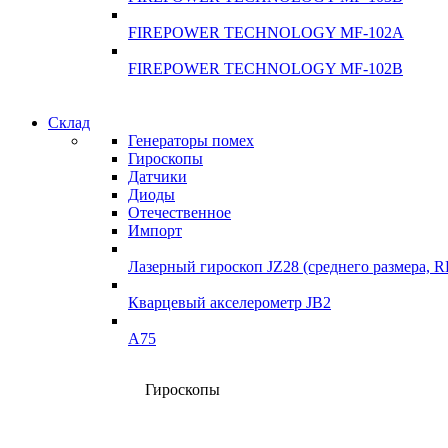
FIREPOWER TECHNOLOGY MF-102A
FIREPOWER TECHNOLOGY MF-102B
Гарантия качества
Склад
Гарантия качества
Генераторы помех
Инклинометры
Гироскопы
Инклинометры
Датчики
Подробнее
Диоды
подробнее
Отечественное
Импорт
Лазерный гироскоп JZ28 (среднего размера, 
Кварцевый акселерометр JB2
A75
Гироскопы
Склад