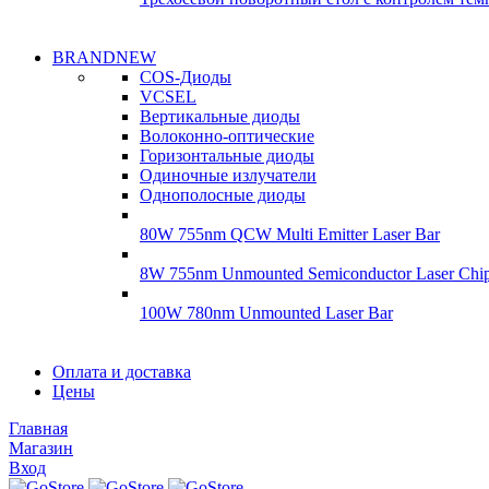
Надежные поставки
BRANDNEW
Надежные поставки
COS-Диоды
Гироскопы
VCSEL
Гироскопы
Вертикальные диоды
Подробнее
Волоконно-оптические
Подробнее
Горизонтальные диоды
Одиночные излучатели
Однополосные диоды
80W 755nm QCW Multi Emitter Laser Bar
8W 755nm Unmounted Semiconductor Laser Chi
100W 780nm Unmounted Laser Bar
Диоды
Оплата и доставка
Диоды
Цены
Brandnew
Brannew
Главная
Подробнее
Магазин
Подробнее
Вход