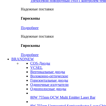
Трехосевой поворотный стол с контролем те
Надежные поставки
Гироскопы
Подробнее
Надежные поставки
Гироскопы
Подробнее
BRANDNEW
COS-Диоды
VCSEL
Вертикальные диоды
Волоконно-оптические
Горизонтальные диоды
Одиночные излучатели
Однополосные диоды
80W 755nm QCW Multi Emitter Laser Bar
8W 755nm Unmounted Semiconductor Laser Chi