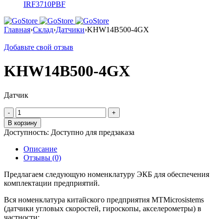
IRF3710PBF
Главная
›
Склад
›
Датчики
›
KHW14B500-4GX
Добавьте свой отзыв
KHW14B500-4GX
Датчик
Количество
товара
В корзину
KHW14B500-
Доступность:
Доступно для предзаказа
4GX
Описание
Отзывы (0)
Предлагаем следующую номенклатуру ЭКБ для обеспечения
комплектации предприятий.
Вся номенклатура китайского предприятия MTMicrosistems
(датчики угловых скоростей, гироскопы, акселерометры) в
частности: