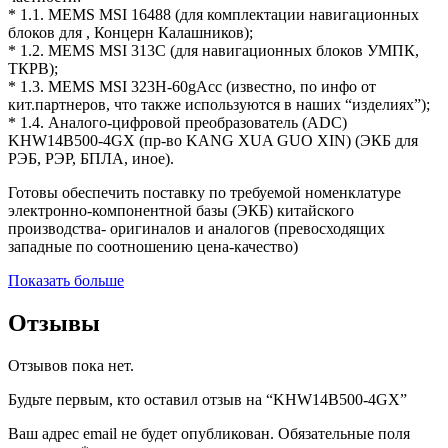
* 1.1. МEMS МSI 16488 (для комплектации навигационных
блоков для , Концерн Калашников);
* 1.2. МЕМS MSI 313C (для навигационных блоков УМПК,
ТКРВ);
* 1.3. МЕМS MSI 323H-60gAcc (известно, по инфо от
кит.партнеров, что также используются в наших “изделиях”);
* 1.4. Аналого-цифровой преобразователь (АDC)
KHW14B500-4GX (пр-во KANG XUA GUO XIN) (ЭКБ для
РЭБ, РЭР, БПЛА, иное).
Готовы обеспечить поставку по требуемой номенклатуре
электронно-компонентной базы (ЭКБ) китайского
производства- оригиналов и аналогов (превосходящих
западные по соотношению цена-качество)
Показать больше
Отзывы
Отзывов пока нет.
Будьте первым, кто оставил отзыв на “KHW14B500-4GX”
Ваш адрес email не будет опубликован.
Обязательные поля