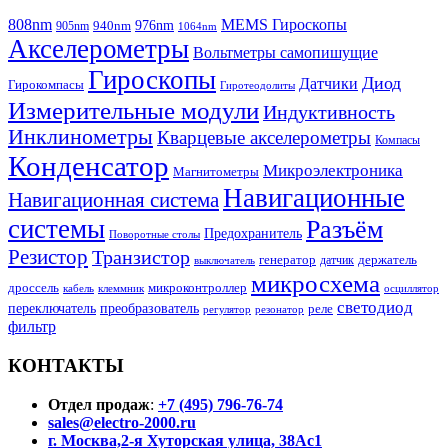
808nm
MEMS Гироскопы
940nm
976nm
905nm
1064nm
Акселерометры
Вольтметры самопишущие
Гироскопы
Диод
Датчики
Гирокомпасы
Гиротеодолиты
Измерительные модули
Индуктивность
Инклинометры
Кварцевые акселерометры
Компасы
Конденсатор
Микроэлектроника
Магнитометры
Навигационные
Навигационная система
системы
Разъём
Предохранитель
Поворотные столы
Резистор
Транзистор
генератор
датчик
держатель
выключатель
микросхема
дроссель
микроконтроллер
кабель
клеммник
осциллятор
светодиод
переключатель
преобразователь
реле
регулятор
резонатор
фильтр
КОНТАКТЫ
Отдел продаж
:
+7 (495) 796-76-74
sales@electro-2000.ru
г. Москва,2-я Хуторская улица, 38Ас1