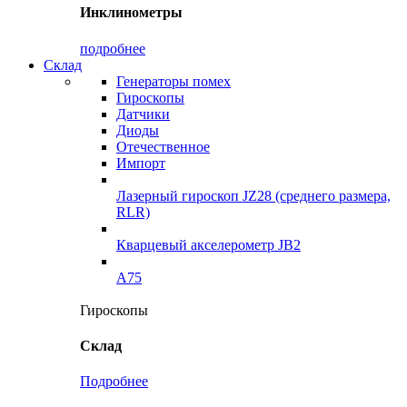
Инклинометры
подробнее
Склад
Генераторы помех
Гироскопы
Датчики
Диоды
Отечественное
Импорт
Лазерный гироскоп JZ28 (среднего размера,
RLR)
Кварцевый акселерометр JB2
A75
Гироскопы
Склад
Подробнее