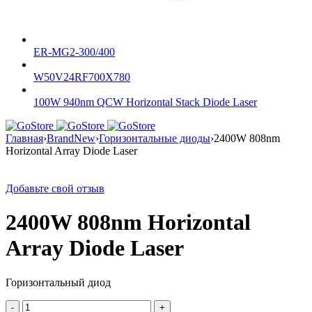
ER-MG2-300/400
W50V24RF700X780
100W 940nm QCW Horizontal Stack Diode Laser
Главная
›
BrandNew
›
Горизонтальные диоды
›
2400W 808nm
Horizontal Array Diode Laser
Добавьте свой отзыв
2400W 808nm Horizontal
Array Diode Laser
Горизонтальный диод
Количество