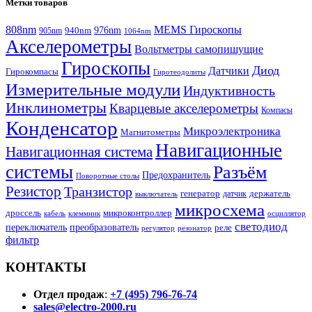
Метки товаров
808nm
MEMS Гироскопы
940nm
976nm
905nm
1064nm
Акселерометры
Вольтметры самопишущие
Гироскопы
Диод
Датчики
Гирокомпасы
Гиротеодолиты
Измерительные модули
Индуктивность
Инклинометры
Кварцевые акселерометры
Компасы
Конденсатор
Микроэлектроника
Магнитометры
Навигационные
Навигационная система
системы
Разъём
Предохранитель
Поворотные столы
Резистор
Транзистор
генератор
датчик
держатель
выключатель
микросхема
дроссель
микроконтроллер
кабель
клеммник
осциллятор
светодиод
переключатель
преобразователь
реле
регулятор
резонатор
фильтр
КОНТАКТЫ
Отдел продаж
:
+7 (495) 796-76-74
sales@electro-2000.ru