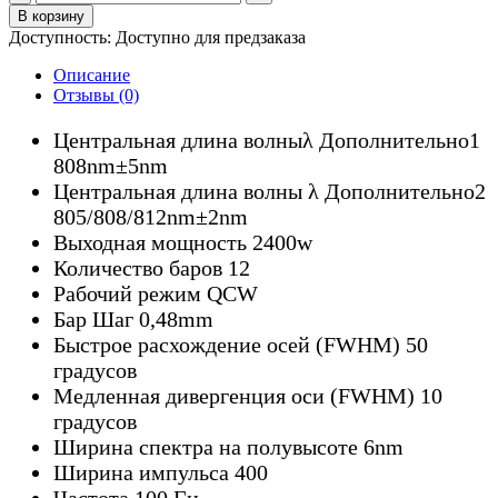
товара
В корзину
2400W
Доступность:
Доступно для предзаказа
808nm
Horizontal
Описание
Array
Отзывы (0)
Diode
Laser
Центральная длина волныλ Дополнительно1
808nm±5nm
Центральная длина волны λ Дополнительно2
805/808/812nm±2nm
Выходная мощность 2400w
Количество баров 12
Рабочий режим QCW
Бар Шаг 0,48mm
Быстрое расхождение осей (FWHM) 50
градусов
Медленная дивергенция оси (FWHM) 10
градусов
Ширина спектра на полувысоте 6nm
Ширина импульса 400
Частота 100 Гц