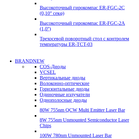
Высокоточный гирокомпас ER-FGC-2C
(0,10° секφ)
Высокоточный гирокомпас ER-FGC-2A
(1,0°)
Трехосевой поворотный стол с контролем
температуры ER-TCT-03
Надежные поставки
BRANDNEW
Надежные поставки
COS-Диоды
Гироскопы
VCSEL
Гироскопы
Вертикальные диоды
Подробнее
Волоконно-оптические
Подробнее
Горизонтальные диоды
Одиночные излучатели
Однополосные диоды
80W 755nm QCW Multi Emitter Laser Bar
8W 755nm Unmounted Semiconductor Laser
Chips
100W 780nm Unmounted Laser Bar