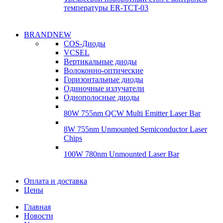
температуры ER-TCT-03
Надежные
BRANDNEW
Надежные
поставки
COS-Диоды
поставки
VCSEL
Гироскопы
Вертикальные диоды
Гироскопы
Волоконно-оптические
Подробнее
Горизонтальные диоды
Подробнее
Одиночные излучатели
Однополосные диоды
80W 755nm QCW Multi Emitter Laser Bar
8W 755nm Unmounted Semiconductor Laser
Chips
100W 780nm Unmounted Laser Bar
Диоды
Оплата и доставка
Диоды
Цены
Brandnew
Brannew
Главная
Подробнее
Новости
Подробнее