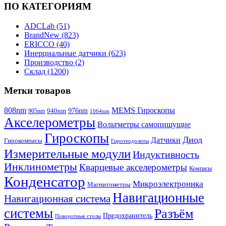
ПО КАТЕГОРИЯМ
ADCLab (51)
BrandNew (823)
ERICCO (40)
Инерциальные датчики (623)
Производство (2)
Склад (1200)
Метки товаров
808nm
MEMS Гироскопы
940nm
976nm
905nm
1064nm
Акселерометры
Вольтметры самопишущие
Гироскопы
Диод
Датчики
Гирокомпасы
Гиротеодолиты
Измерительные модули
Индуктивность
Инклинометры
Кварцевые акселерометры
Компасы
Конденсатор
Микроэлектроника
Магнитометры
Навигационные
Навигационная система
системы
Разъём
Предохранитель
Поворотные столы