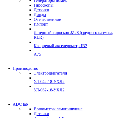
Генераторы помех
качества
Гироскопы
Инклинометры
Датчики
Инклинометры
Диоды
Подробнее
Отечественное
подробнее
Импорт
Лазерный гироскоп JZ28 (среднего размера,
RLR)
Кварцевый акселерометр JB2
A75
Гироскопы
Производство
Гироскопы
Электродвигатели
Склад
Склад
УЛ-042-18-УХЛ2
Подробнее
Подробнее
УЛ-062-18-УХЛ2
Электродвигатели
ADC lab
Электродвигатели
Вольтметры самопишущие
УЛ-04 УЛ-06
Датчики
УЛ-04 УЛ-06