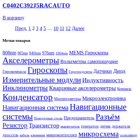
C0402C392J5RACAUTO
В корзину
Пред.
1
2
3
4
5
…
10
11
12
Далее
Метки товаров
808nm
MEMS Гироскопы
940nm
976nm
905nm
1064nm
Акселерометры
Вольтметры самопишущие
Гироскопы
Диод
Датчики
Гирокомпасы
Гиротеодолиты
Измерительные модули
Индуктивность
Инклинометры
Кварцевые акселерометры
Компасы
Конденсатор
Микроэлектроника
Магнитометры
Навигационные
Навигационная система
системы
Разъём
Предохранитель
Поворотные столы
Резистор
Транзистор
генератор
датчик
держатель
выключатель
микросхема
дроссель
микроконтроллер
кабель
клеммник
осциллятор