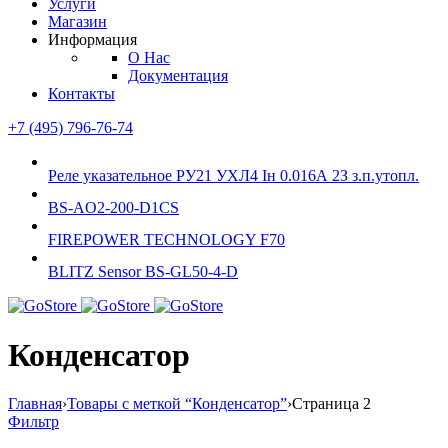
Услуги
Магазин
Информация
О Нас
Документация
Контакты
+7 (495) 796-76-74
Реле указательное РУ21 УХЛ4 Iн 0.016А 2З з.п.утопл.
BS-AO2-200-D1CS
FIREPOWER TECHNOLOGY F70
BLITZ Sensor BS-GL50-4-D
Конденсатор
Главная
›
Товары с меткой “Конденсатор”
›
Страница 2
Фильтр