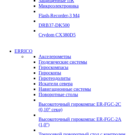
Защищённые ПК
Подробнее
Микроэлектроника
Подробнее
Flash-Recorder-3 М4
DRB37-DK500
Crydom CX380D5
Системы
ERRICO
Системы
сбора данных
Акселерометры
сбора данных
Геодезические системы
ADClab
Гироскомпасы
ADClab
Гироскопы
Подробнее
Гиротеодолиты
Подробнее
Искатели севера
Навигационные системы
Поворотные столы
Высокоточный гирокомпас ER-FGC-2C
(0,10° секφ)
Высокоточный гирокомпас ER-FGC-2A
(1,0°)
Трехосевой поворотный стол с контролем