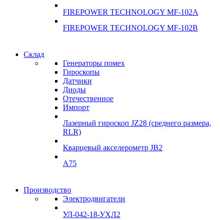
FIREPOWER TECHNOLOGY MF-102A
FIREPOWER TECHNOLOGY MF-102B
Гарантия качества
Склад
Гарантия качества
Генераторы помех
Инклинометры
Гироскопы
Инклинометры
Датчики
Подробнее
Диоды
подробнее
Отечественное
Импорт
Лазерный гироскоп JZ28 (среднего размера,
RLR)
Кварцевый акселерометр JB2
A75
Гироскопы
Производство
Гироскопы
Электродвигатели
Склад
Склад
УЛ-042-18-УХЛ2
Подробнее