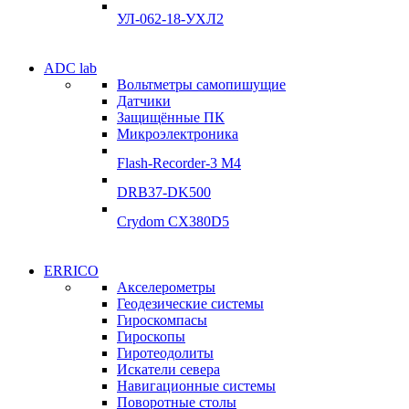
Подробнее
УЛ-062-18-УХЛ2
Электродвигатели
ADC lab
Электродвигатели
Вольтметры самопишущие
УЛ-04 УЛ-06
Датчики
УЛ-04 УЛ-06
Защищённые ПК
Подробнее
Микроэлектроника
Подробнее
Flash-Recorder-3 М4
DRB37-DK500
Crydom CX380D5
Системы сбора данных
ERRICO
Системы сбора данных
Акселерометры
ADClab
Геодезические системы
ADClab
Гироскомпасы
Подробнее
Гироскопы
Подробнее
Гиротеодолиты
Искатели севера
Навигационные системы
Поворотные столы