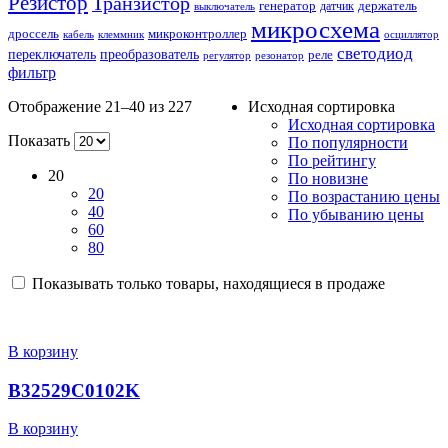
Резистор
Транзистор
генератор
датчик
держатель
выключатель
микросхема
дроссель
микроконтроллер
кабель
клеммник
осциллятор
светодиод
переключатель
преобразователь
реле
регулятор
резонатор
фильтр
Отображение 21–40 из 227
Исходная сортировка
Исходная сортировка
Показать
По популярности
По рейтингу
20
По новизне
20
По возрастанию цены
40
По убыванию цены
60
80
Показывать только товары, находящиеся в продаже
В корзину
B32529C0102K
В корзину