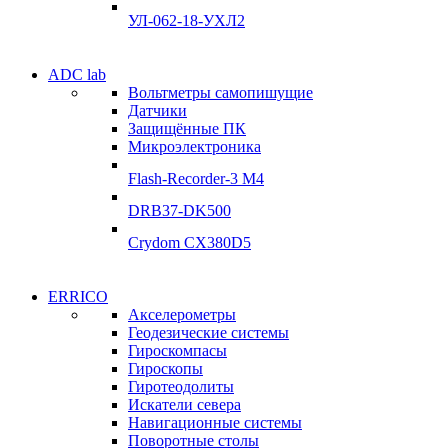
Подробнее
УЛ-062-18-УХЛ2
Электродвигатели
ADC lab
Электродвигатели
Вольтметры самопишущие
УЛ-04 УЛ-06
Датчики
УЛ-04 УЛ-06
Защищённые ПК
Подробнее
Микроэлектроника
Подробнее
Flash-Recorder-3 М4
DRB37-DK500
Crydom CX380D5
Системы сбора данных
ERRICO
Системы сбора данных
Акселерометры
ADClab
Геодезические системы
ADClab
Гироскомпасы
Подробнее
Гироскопы
Подробнее
Гиротеодолиты
Искатели севера
Навигационные системы
Поворотные столы