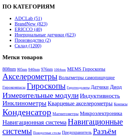
ПО КАТЕГОРИЯМ
ADCLab (51)
BrandNew (823)
ERICCO (40)
Инерциальные датчики (623)
Производство (2)
Склад (1200)
Метки товаров
808nm
MEMS Гироскопы
940nm
976nm
905nm
1064nm
Акселерометры
Вольтметры самопишущие
Гироскопы
Диод
Датчики
Гирокомпасы
Гиротеодолиты
Измерительные модули
Индуктивность
Инклинометры
Кварцевые акселерометры
Компасы
Конденсатор
Микроэлектроника
Магнитометры
Навигационные
Навигационная система
системы
Разъём
Предохранитель
Поворотные столы