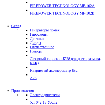
FIREPOWER TECHNOLOGY MF-102A
FIREPOWER TECHNOLOGY MF-102B
Гарантия качества
Склад
Гарантия качества
Генераторы помех
Инклинометры
Гироскопы
Инклинометры
Датчики
Подробнее
Диоды
подробнее
Отечественное
Импорт
Лазерный гироскоп JZ28 (среднего размера,
RLR)
Кварцевый акселерометр JB2
A75
Гироскопы
Производство
Гироскопы
Электродвигатели
Склад
Склад
УЛ-042-18-УХЛ2
Подробнее