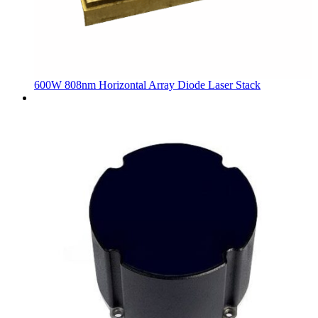
600W 808nm Horizontal Array Diode Laser Stack