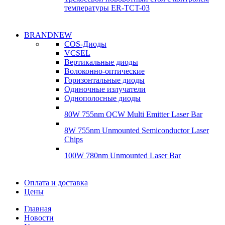
температуры ER-TCT-03
Надежные
BRANDNEW
Надежные
поставки
COS-Диоды
поставки
VCSEL
Гироскопы
Вертикальные диоды
Гироскопы
Волоконно-оптические
Подробнее
Горизонтальные диоды
Подробнее
Одиночные излучатели
Однополосные диоды
80W 755nm QCW Multi Emitter Laser Bar
8W 755nm Unmounted Semiconductor Laser
Chips
100W 780nm Unmounted Laser Bar
Диоды
Оплата и доставка
Диоды
Цены
Brandnew
Brannew
Главная
Подробнее
Новости
Подробнее