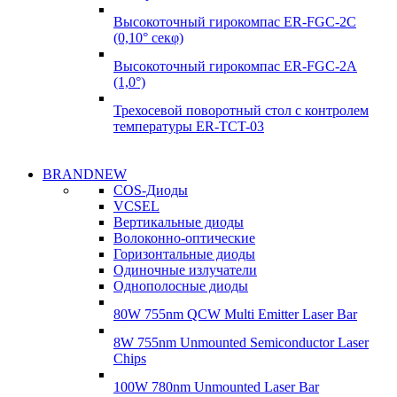
Высокоточный гирокомпас ER-FGC-2C
(0,10° секφ)
Высокоточный гирокомпас ER-FGC-2A
(1,0°)
Трехосевой поворотный стол с контролем
температуры ER-TCT-03
Надежные поставки
BRANDNEW
Надежные поставки
COS-Диоды
Гироскопы
VCSEL
Гироскопы
Вертикальные диоды
Подробнее
Волоконно-оптические
Подробнее
Горизонтальные диоды
Одиночные излучатели
Однополосные диоды
80W 755nm QCW Multi Emitter Laser Bar
8W 755nm Unmounted Semiconductor Laser
Chips
100W 780nm Unmounted Laser Bar