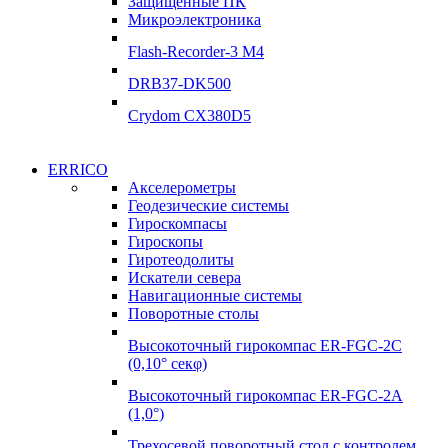
Защищённые ПК
Подробнее
Микроэлектроника
Подробнее
Flash-Recorder-3 М4
DRB37-DK500
Crydom CX380D5
Системы
ERRICO
Системы
сбора данных
Акселерометры
сбора данных
Геодезические системы
ADClab
Гироскомпасы
ADClab
Гироскопы
Подробнее
Гиротеодолиты
Подробнее
Искатели севера
Навигационные системы
Поворотные столы
Высокоточный гирокомпас ER-FGC-2C
(0,10° секφ)
Высокоточный гирокомпас ER-FGC-2A
(1,0°)
Трехосевой поворотный стол с контролем