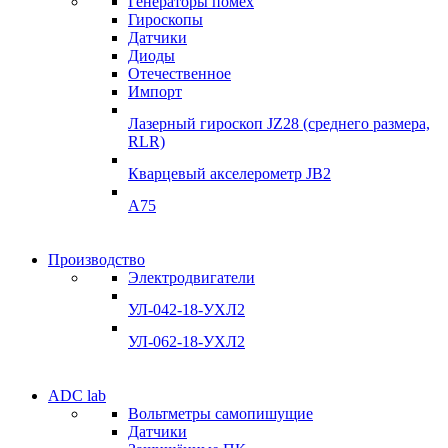
Генераторы помех
качества
Гироскопы
Инклинометры
Датчики
Инклинометры
Диоды
Подробнее
Отечественное
подробнее
Импорт
Лазерный гироскоп JZ28 (среднего размера,
RLR)
Кварцевый акселерометр JB2
A75
Гироскопы
Производство
Гироскопы
Электродвигатели
Склад
Склад
УЛ-042-18-УХЛ2
Подробнее
Подробнее
УЛ-062-18-УХЛ2
Электродвигатели
ADC lab
Электродвигатели
Вольтметры самопишущие
УЛ-04 УЛ-06
Датчики
УЛ-04 УЛ-06