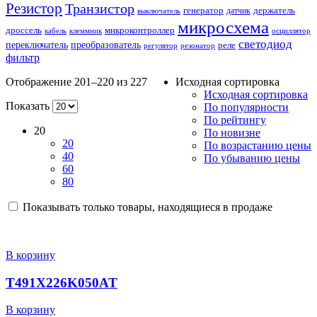
Резистор
Транзистор
генератор
датчик
держатель
выключатель
микросхема
дроссель
микроконтроллер
кабель
клеммник
осциллятор
светодиод
переключатель
преобразователь
реле
регулятор
резонатор
фильтр
Отображение 201–220 из 227
Исходная сортировка
Исходная сортировка
Показать
По популярности
По рейтингу
20
По новизне
20
По возрастанию цены
40
По убыванию цены
60
80
Показывать только товары, находящиеся в продаже
В корзину
T491X226K050AT
В корзину