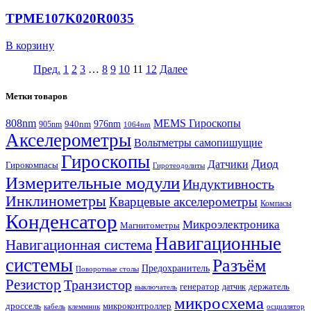
TPME107K020R0035
В корзину
Пред.
1
2
3
…
8
9
10
11
12
Далее
Метки товаров
808nm
MEMS Гироскопы
940nm
976nm
905nm
1064nm
Акселерометры
Вольтметры самопишущие
Гироскопы
Диод
Датчики
Гирокомпасы
Гиротеодолиты
Измерительные модули
Индуктивность
Инклинометры
Кварцевые акселерометры
Компасы
Конденсатор
Микроэлектроника
Магнитометры
Навигационные
Навигационная система
системы
Разъём
Предохранитель
Поворотные столы
Резистор
Транзистор
генератор
датчик
держатель
выключатель
микросхема
дроссель
микроконтроллер
кабель
клеммник
осциллятор