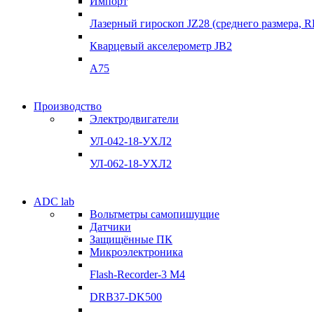
Импорт
Лазерный гироскоп JZ28 (среднего размера, 
Кварцевый акселерометр JB2
A75
Производство
Электродвигатели
УЛ-042-18-УХЛ2
УЛ-062-18-УХЛ2
ADC lab
Вольтметры самопишущие
Датчики
Защищённые ПК
Микроэлектроника
Flash-Recorder-3 М4
DRB37-DK500