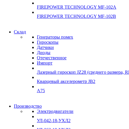
FIREPOWER TECHNOLOGY MF-102A
FIREPOWER TECHNOLOGY MF-102B
Гарантия качества
Склад
Гарантия качества
Генераторы помех
Инклинометры
Гироскопы
Инклинометры
Датчики
Подробнее
Диоды
подробнее
Отечественное
Импорт
Лазерный гироскоп JZ28 (среднего размера, 
Кварцевый акселерометр JB2
A75
Гироскопы
Производство
Гироскопы
Электродвигатели
Склад
Склад
УЛ-042-18-УХЛ2
Подробнее
Подробнее