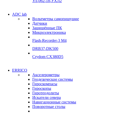
УЛ-062-18-УХЛ2
Электродвигатели
ADC lab
Электродвигатели
Вольтметры самопишущие
УЛ-04 УЛ-06
Датчики
УЛ-04 УЛ-06
Защищённые ПК
Подробнее
Микроэлектроника
Подробнее
Flash-Recorder-3 М4
DRB37-DK500
Crydom CX380D5
Системы сбора данных
ERRICO
Системы сбора данных
Акселерометры
ADClab
Геодезические системы
ADClab
Гироскомпасы
Подробнее
Гироскопы
Подробнее
Гиротеодолиты
Искатели севера
Навигационные системы
Поворотные столы