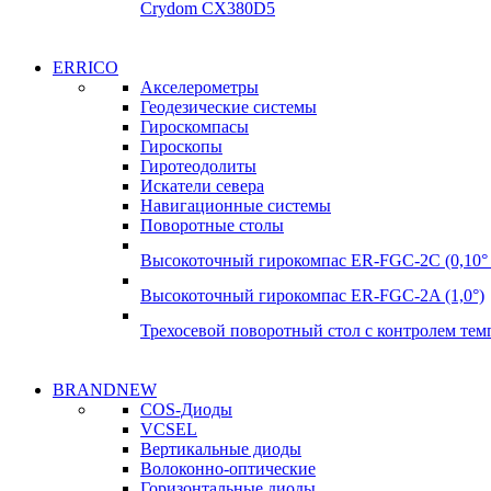
Crydom CX380D5
ERRICO
Акселерометры
Геодезические системы
Гироскомпасы
Гироскопы
Гиротеодолиты
Искатели севера
Навигационные системы
Поворотные столы
Высокоточный гирокомпас ER-FGC-2C (0,10° 
Высокоточный гирокомпас ER-FGC-2A (1,0°)
Трехосевой поворотный стол с контролем те
BRANDNEW
COS-Диоды
VCSEL
Вертикальные диоды
Волоконно-оптические
Горизонтальные диоды