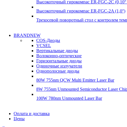
Высокоточный гирокомпас ER-FGC-2C (0,10° 
Высокоточный гирокомпас ER-FGC-2A (1,0°)
Трехосевой поворотный стол с контролем те
Надежные поставки
BRANDNEW
Надежные поставки
COS-Диоды
Гироскопы
VCSEL
Гироскопы
Вертикальные диоды
Подробнее
Волоконно-оптические
Подробнее
Горизонтальные диоды
Одиночные излучатели
Однополосные диоды
80W 755nm QCW Multi Emitter Laser Bar
8W 755nm Unmounted Semiconductor Laser Chi
100W 780nm Unmounted Laser Bar
Диоды
Оплата и доставка
Диоды
Цены
Brandnew
Brannew