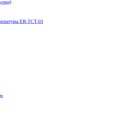
секφ)
мпературы ER-TCT-03
ps