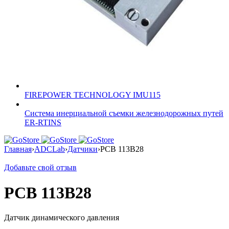
FIREPOWER TECHNOLOGY IMU115
Система инерциальной съемки железнодорожных путей
ER-RTINS
Главная
›
ADCLab
›
Датчики
›
PCB 113B28
Добавьте свой отзыв
PCB 113B28
Датчик динамического давления