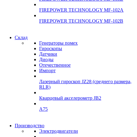
FIREPOWER TECHNOLOGY MF-102A
FIREPOWER TECHNOLOGY MF-102B
Гарантия качества
Склад
Гарантия качества
Генераторы помех
Инклинометры
Гироскопы
Инклинометры
Датчики
Подробнее
Диоды
подробнее
Отечественное
Импорт
Лазерный гироскоп JZ28 (среднего размера,
RLR)
Кварцевый акселерометр JB2
A75
Гироскопы
Производство
Гироскопы
Электродвигатели
Склад