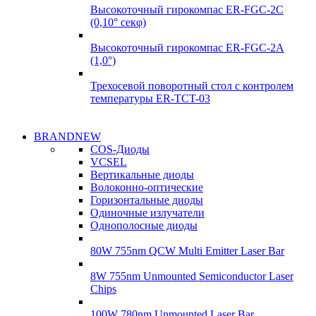
Высокоточный гирокомпас ER-FGC-2C
(0,10° секφ)
Высокоточный гирокомпас ER-FGC-2A
(1,0°)
Трехосевой поворотный стол с контролем
температуры ER-TCT-03
Надежные
BRANDNEW
Надежные
поставки
COS-Диоды
поставки
VCSEL
Гироскопы
Вертикальные диоды
Гироскопы
Волоконно-оптические
Подробнее
Горизонтальные диоды
Подробнее
Одиночные излучатели
Однополосные диоды
80W 755nm QCW Multi Emitter Laser Bar
8W 755nm Unmounted Semiconductor Laser
Chips
100W 780nm Unmounted Laser Bar