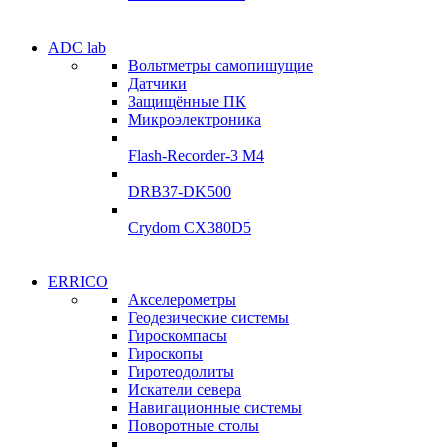
Электродвигатели
ADC lab
Электродвигатели
Вольтметры самопишущие
УЛ-04 УЛ-06
Датчики
УЛ-04 УЛ-06
Защищённые ПК
Подробнее
Микроэлектроника
Подробнее
Flash-Recorder-3 М4
DRB37-DK500
Crydom CX380D5
Системы
ERRICO
Системы
сбора данных
Акселерометры
сбора данных
Геодезические системы
ADClab
Гироскомпасы
ADClab
Гироскопы
Подробнее
Гиротеодолиты
Подробнее
Искатели севера
Навигационные системы
Поворотные столы