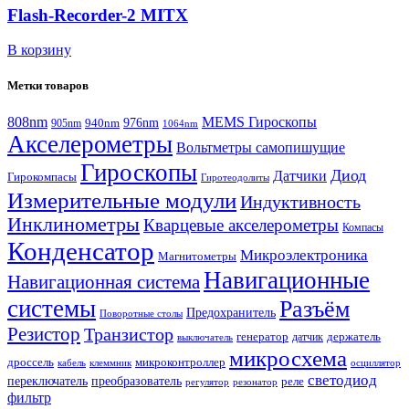
Flash-Recorder-2 MITX
В корзину
Метки товаров
808nm
MEMS Гироскопы
940nm
976nm
905nm
1064nm
Акселерометры
Вольтметры самопишущие
Гироскопы
Диод
Датчики
Гирокомпасы
Гиротеодолиты
Измерительные модули
Индуктивность
Инклинометры
Кварцевые акселерометры
Компасы
Конденсатор
Микроэлектроника
Магнитометры
Навигационные
Навигационная система
системы
Разъём
Предохранитель
Поворотные столы
Резистор
Транзистор
генератор
датчик
держатель
выключатель
микросхема
дроссель
микроконтроллер
кабель
клеммник
осциллятор
светодиод
переключатель
преобразователь
реле
регулятор
резонатор
фильтр