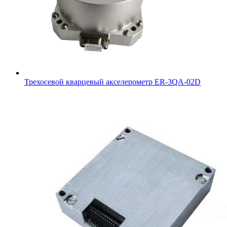
Трехосевой кварцевый акселерометр ER-3QA-02D