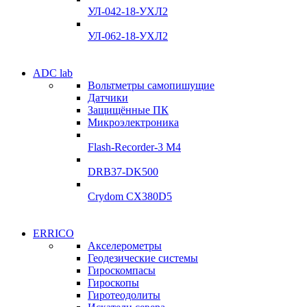
Склад
УЛ-042-18-УХЛ2
Подробнее
Подробнее
УЛ-062-18-УХЛ2
Электродвигатели
ADC lab
Электродвигатели
Вольтметры самопишущие
УЛ-04 УЛ-06
Датчики
УЛ-04 УЛ-06
Защищённые ПК
Подробнее
Микроэлектроника
Подробнее
Flash-Recorder-3 М4
DRB37-DK500
Crydom CX380D5
Системы сбора данных
ERRICO
Системы сбора данных
Акселерометры
ADClab
Геодезические системы
ADClab
Гироскомпасы
Подробнее
Гироскопы
Подробнее
Гиротеодолиты