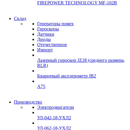
FIREPOWER TECHNOLOGY MF-102B
Гарантия
Склад
Гарантия
качества
Генераторы помех
качества
Гироскопы
Инклинометры
Датчики
Инклинометры
Диоды
Подробнее
Отечественное
подробнее
Импорт
Лазерный гироскоп JZ28 (среднего размера,
RLR)
Кварцевый акселерометр JB2
A75
Гироскопы
Производство
Гироскопы
Электродвигатели
Склад
Склад
УЛ-042-18-УХЛ2
Подробнее
Подробнее
УЛ-062-18-УХЛ2