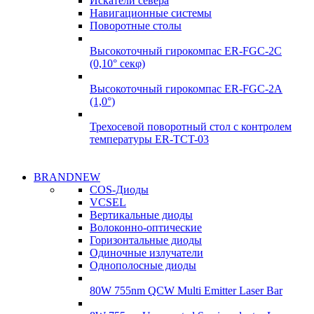
Искатели севера
Навигационные системы
Поворотные столы
Высокоточный гирокомпас ER-FGC-2C
(0,10° секφ)
Высокоточный гирокомпас ER-FGC-2A
(1,0°)
Трехосевой поворотный стол с контролем
температуры ER-TCT-03
Надежные поставки
BRANDNEW
Надежные поставки
COS-Диоды
Гироскопы
VCSEL
Гироскопы
Вертикальные диоды
Подробнее
Волоконно-оптические
Подробнее
Горизонтальные диоды
Одиночные излучатели
Однополосные диоды
80W 755nm QCW Multi Emitter Laser Bar