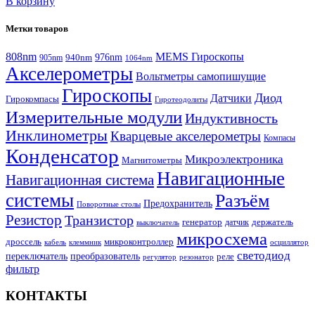
В корзину
Метки товаров
808nm
MEMS Гироскопы
940nm
976nm
905nm
1064nm
Акселерометры
Вольтметры самопишущие
Гироскопы
Диод
Датчики
Гирокомпасы
Гиротеодолиты
Измерительные модули
Индуктивность
Инклинометры
Кварцевые акселерометры
Компасы
Конденсатор
Микроэлектроника
Магнитометры
Навигационные
Навигационная система
системы
Разъём
Предохранитель
Поворотные столы
Резистор
Транзистор
генератор
датчик
держатель
выключатель
микросхема
дроссель
микроконтроллер
кабель
клеммник
осциллятор
светодиод
переключатель
преобразователь
реле
регулятор
резонатор
фильтр
КОНТАКТЫ