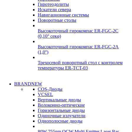
Гиротеодолиты
Искатели севера
Навигационные системы
Поворотные столы
Высокоточный гирокомпас ER-FGC-2C
(0,10° секφ)
Высокоточный гирокомпас ER-FGC-2A
(1,0°)
Трехосевой поворотный стол с контролем
температуры ER-TCT-03
Надежные поставки
BRANDNEW
Надежные поставки
COS-Диоды
Гироскопы
VCSEL
Гироскопы
Вертикальные диоды
Подробнее
Волоконно-оптические
Подробнее
Горизонтальные диоды
Одиночные излучатели
Однополосные диоды
80W 755nm QCW Multi Emitter Laser Bar