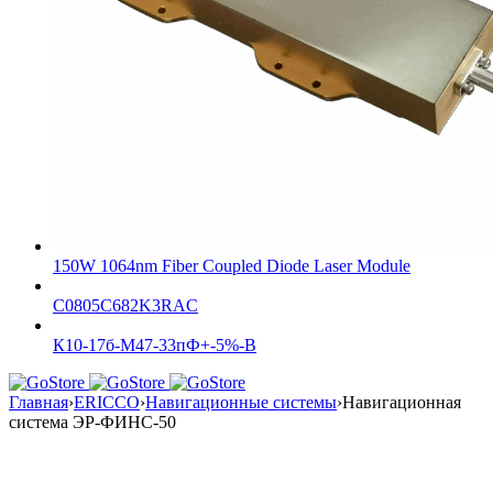
150W 1064nm Fiber Coupled Diode Laser Module
C0805C682K3RAC
К10-17б-М47-33пФ+-5%-В
Главная
›
ERICCO
›
Навигационные системы
›
Навигационная
система ЭР-ФИНС-50