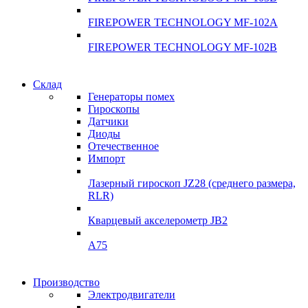
FIREPOWER TECHNOLOGY MF-102A
FIREPOWER TECHNOLOGY MF-102B
Гарантия качества
Склад
Гарантия качества
Генераторы помех
Инклинометры
Гироскопы
Инклинометры
Датчики
Подробнее
Диоды
подробнее
Отечественное
Импорт
Лазерный гироскоп JZ28 (среднего размера,
RLR)
Кварцевый акселерометр JB2
A75
Гироскопы
Производство
Гироскопы
Электродвигатели
Склад