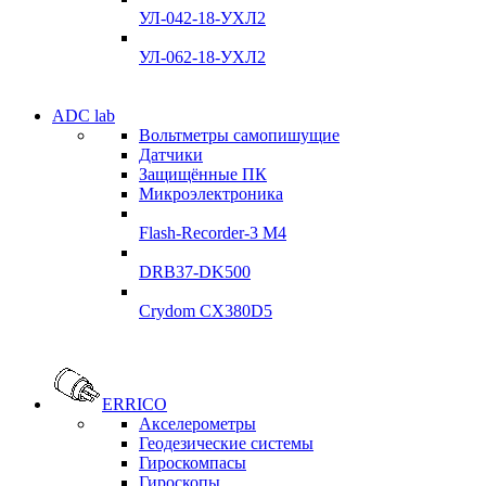
Склад
УЛ-042-18-УХЛ2
Подробнее
Подробнее
УЛ-062-18-УХЛ2
Электродвигатели
ADC lab
Электродвигатели
Вольтметры самопишущие
УЛ-04 УЛ-06
Датчики
УЛ-04 УЛ-06
Защищённые ПК
Подробнее
Микроэлектроника
Подробнее
Flash-Recorder-3 М4
DRB37-DK500
Crydom CX380D5
Системы сбора данных
Системы сбора данных
ADClab
ERRICO
ADClab
Акселерометры
Подробнее
Геодезические системы
Подробнее
Гироскомпасы
Гироскопы