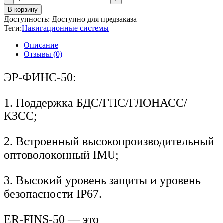
товара
В корзину
Навигационная
Доступность:
Доступно для предзаказа
система
Теги:
Навигационные системы
ЭР-
ФИНС-50
Описание
Отзывы (0)
ЭР-ФИНС-50:
1. Поддержка БДС/ГПС/ГЛОНАСС/
КЗСС;
2. Встроенный высокопроизводительный
оптоволоконный IMU;
3. Высокий уровень защиты и уровень
безопасности IP67.
ER-FINS-50 — это