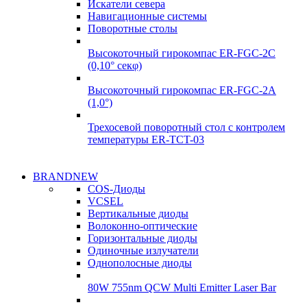
Искатели севера
Навигационные системы
Поворотные столы
Высокоточный гирокомпас ER-FGC-2C
(0,10° секφ)
Высокоточный гирокомпас ER-FGC-2A
(1,0°)
Трехосевой поворотный стол с контролем
температуры ER-TCT-03
Надежные
BRANDNEW
Надежные
поставки
COS-Диоды
поставки
VCSEL
Гироскопы
Вертикальные диоды
Гироскопы
Волоконно-оптические
Подробнее
Горизонтальные диоды
Подробнее
Одиночные излучатели
Однополосные диоды
80W 755nm QCW Multi Emitter Laser Bar