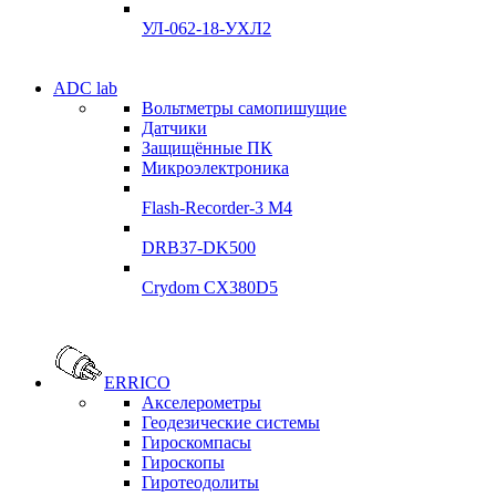
Подробнее
УЛ-062-18-УХЛ2
Электродвигатели
ADC lab
Электродвигатели
Вольтметры самопишущие
УЛ-04 УЛ-06
Датчики
УЛ-04 УЛ-06
Защищённые ПК
Подробнее
Микроэлектроника
Подробнее
Flash-Recorder-3 М4
DRB37-DK500
Crydom CX380D5
Системы
Системы
сбора данных
сбора данных
ERRICO
ADClab
Акселерометры
ADClab
Геодезические системы
Подробнее
Гироскомпасы
Подробнее
Гироскопы
Гиротеодолиты