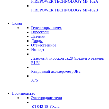
FIREPOWER TECHNOLOGY MF-102A
FIREPOWER TECHNOLOGY MF-102B
Гарантия
Склад
Гарантия
качества
Генераторы помех
качества
Гироскопы
Инклинометры
Датчики
Инклинометры
Диоды
Подробнее
Отечественное
подробнее
Импорт
Лазерный гироскоп JZ28 (среднего размера,
RLR)
Кварцевый акселерометр JB2
A75
Гироскопы
Производство
Гироскопы
Электродвигатели
Склад
Склад
УЛ-042-18-УХЛ2
Подробнее