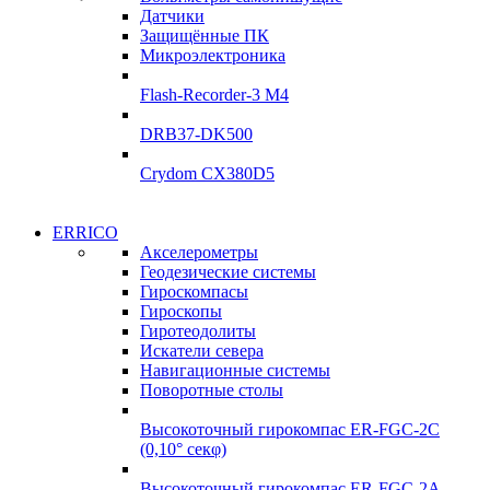
УЛ-04 УЛ-06
Датчики
УЛ-04 УЛ-06
Защищённые ПК
Подробнее
Микроэлектроника
Подробнее
Flash-Recorder-3 М4
DRB37-DK500
Crydom CX380D5
Системы сбора данных
ERRICO
Системы сбора данных
Акселерометры
ADClab
Геодезические системы
ADClab
Гироскомпасы
Подробнее
Гироскопы
Подробнее
Гиротеодолиты
Искатели севера
Навигационные системы
Поворотные столы
Высокоточный гирокомпас ER-FGC-2C
(0,10° секφ)
Высокоточный гирокомпас ER-FGC-2A