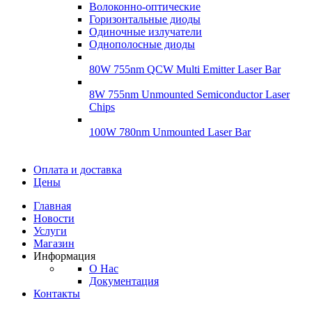
Гироскопы
Волоконно-оптические
Подробнее
Горизонтальные диоды
Подробнее
Одиночные излучатели
Однополосные диоды
80W 755nm QCW Multi Emitter Laser Bar
8W 755nm Unmounted Semiconductor Laser
Chips
100W 780nm Unmounted Laser Bar
Диоды
Оплата и доставка
Диоды
Цены
Brandnew
Brannew
Главная
Подробнее
Новости
Подробнее
Услуги
Магазин
Информация
О Нас
Документация
Контакты