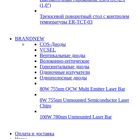
(1,0°)
Трехосевой поворотный стол с контролем
температуры ER-TCT-03
Надежные поставки
BRANDNEW
Надежные поставки
COS-Диоды
Гироскопы
VCSEL
Гироскопы
Вертикальные диоды
Подробнее
Волоконно-оптические
Подробнее
Горизонтальные диоды
Одиночные излучатели
Однополосные диоды
80W 755nm QCW Multi Emitter Laser Bar
8W 755nm Unmounted Semiconductor Laser
Chips
100W 780nm Unmounted Laser Bar
Диоды
Оплата и доставка
Диоды