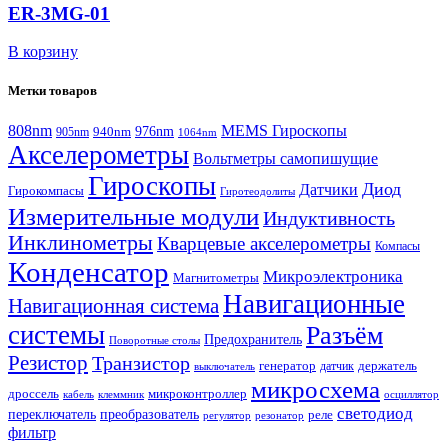
ER-3MG-01
В корзину
Метки товаров
808nm
MEMS Гироскопы
940nm
976nm
905nm
1064nm
Акселерометры
Вольтметры самопишущие
Гироскопы
Диод
Датчики
Гирокомпасы
Гиротеодолиты
Измерительные модули
Индуктивность
Инклинометры
Кварцевые акселерометры
Компасы
Конденсатор
Микроэлектроника
Магнитометры
Навигационные
Навигационная система
системы
Разъём
Предохранитель
Поворотные столы
Резистор
Транзистор
генератор
датчик
держатель
выключатель
микросхема
дроссель
микроконтроллер
кабель
клеммник
осциллятор
светодиод
переключатель
преобразователь
реле
регулятор
резонатор
фильтр