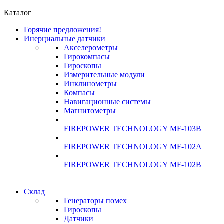
Каталог
Горячие предложения!
Инерциальные датчики
Акселерометры
Гирокомпасы
Гироскопы
Измерительные модули
Инклинометры
Компасы
Навигационные системы
Магнитометры
FIREPOWER TECHNOLOGY MF-103B
FIREPOWER TECHNOLOGY MF-102A
FIREPOWER TECHNOLOGY MF-102B
Гарантия
Склад
Гарантия
качества
Генераторы помех
качества
Гироскопы
Инклинометры
Датчики
Инклинометры