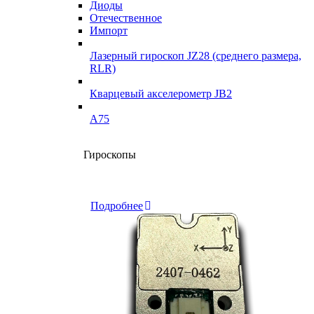
Диоды
Подробнее
Отечественное
подробнее
Импорт
Лазерный гироскоп JZ28 (среднего размера,
RLR)
Кварцевый акселерометр JB2
A75
Гироскопы
Склад
Подробнее