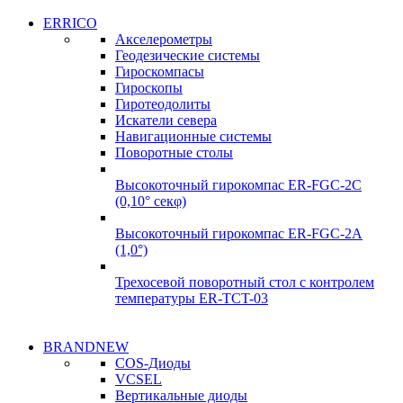
Системы
ERRICO
Системы
сбора данных
Акселерометры
сбора данных
Геодезические системы
ADClab
Гироскомпасы
ADClab
Гироскопы
Подробнее
Гиротеодолиты
Подробнее
Искатели севера
Навигационные системы
Поворотные столы
Высокоточный гирокомпас ER-FGC-2C
(0,10° секφ)
Высокоточный гирокомпас ER-FGC-2A
(1,0°)
Трехосевой поворотный стол с контролем
температуры ER-TCT-03
Надежные
BRANDNEW
Надежные
поставки
COS-Диоды
поставки
VCSEL
Гироскопы
Вертикальные диоды