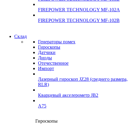
FIREPOWER TECHNOLOGY MF-102A
FIREPOWER TECHNOLOGY MF-102B
Гарантия качества
Склад
Гарантия качества
Генераторы помех
Инклинометры
Гироскопы
Инклинометры
Датчики
Подробнее
Диоды
подробнее
Отечественное
Импорт
Лазерный гироскоп JZ28 (среднего размера,
RLR)
Кварцевый акселерометр JB2
A75
Гироскопы
Склад