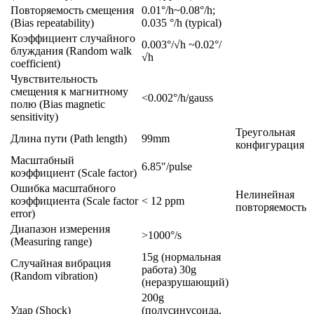
Повторяемость смещения
0.01°/h~0.08°/h;
(Bias repeatability)
0.035 °/h (typical)
Коэффициент случайного
0.003°/√h ~0.02°/
блуждания (Random walk
√h
coefficient)
Чувствительность
смещения к магнитному
<0.002°/h/gauss
полю (Bias magnetic
sensitivity)
Треугольная
Длина пути (Path length)
99mm
конфигурация
Масштабный
6.85″/pulse
коэффициент (Scale factor)
Ошибка масштабного
Нелинейная
коэффициента (Scale factor
< 12 ppm
повторяемость
error)
Диапазон измерения
>1000°/s
(Measuring range)
15g (нормальная
Cлучайная вибрация
работа) 30g
(Random vibration)
(неразрушающий)
200g
Удар (Shock)
(полусинусоида,