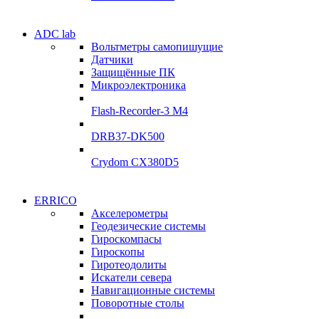
Электродвигатели
ADC lab
Электродвигатели
Вольтметры самопишущие
УЛ-04 УЛ-06
Датчики
УЛ-04 УЛ-06
Защищённые ПК
Подробнее
Микроэлектроника
Подробнее
Flash-Recorder-3 М4
DRB37-DK500
Crydom CX380D5
Системы
ERRICO
Системы
сбора данных
Акселерометры
сбора данных
Геодезические системы
ADClab
Гироскомпасы
ADClab
Гироскопы
Подробнее
Гиротеодолиты
Подробнее
Искатели севера
Навигационные системы
Поворотные столы