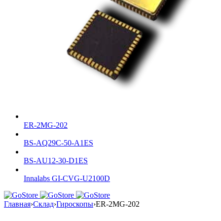
ER-2MG-202
BS-AQ29C-50-A1ES
BS-AU12-30-D1ES
Innalabs GI-CVG-U2100D
Главная
›
Склад
›
Гироскопы
›
ER-2MG-202