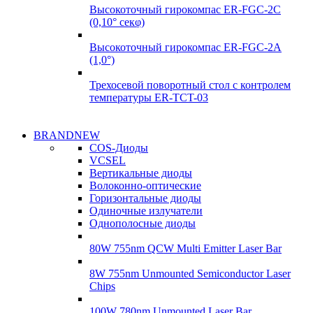
Высокоточный гирокомпас ER-FGC-2C
(0,10° секφ)
Высокоточный гирокомпас ER-FGC-2A
(1,0°)
Трехосевой поворотный стол с контролем
температуры ER-TCT-03
Надежные
BRANDNEW
Надежные
поставки
COS-Диоды
поставки
VCSEL
Гироскопы
Вертикальные диоды
Гироскопы
Волоконно-оптические
Подробнее
Горизонтальные диоды
Подробнее
Одиночные излучатели
Однополосные диоды
80W 755nm QCW Multi Emitter Laser Bar
8W 755nm Unmounted Semiconductor Laser
Chips
100W 780nm Unmounted Laser Bar