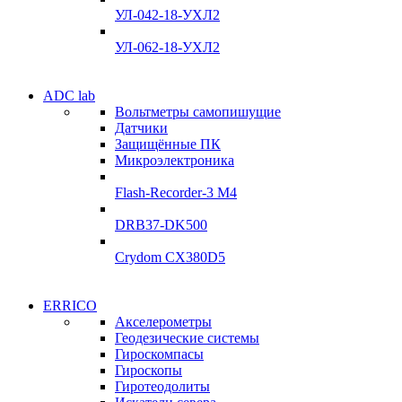
Склад
УЛ-042-18-УХЛ2
Подробнее
Подробнее
УЛ-062-18-УХЛ2
Электродвигатели
ADC lab
Электродвигатели
Вольтметры самопишущие
УЛ-04 УЛ-06
Датчики
УЛ-04 УЛ-06
Защищённые ПК
Подробнее
Микроэлектроника
Подробнее
Flash-Recorder-3 М4
DRB37-DK500
Crydom CX380D5
Системы сбора данных
ERRICO
Системы сбора данных
Акселерометры
ADClab
Геодезические системы
ADClab
Гироскомпасы
Подробнее
Гироскопы
Подробнее
Гиротеодолиты