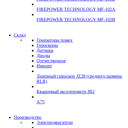
FIREPOWER TECHNOLOGY MF-102A
FIREPOWER TECHNOLOGY MF-102B
Гарантия качества
Склад
Гарантия качества
Генераторы помех
Инклинометры
Гироскопы
Инклинометры
Датчики
Подробнее
Диоды
подробнее
Отечественное
Импорт
Лазерный гироскоп JZ28 (среднего размера,
RLR)
Кварцевый акселерометр JB2
A75
Гироскопы
Производство
Гироскопы
Электродвигатели
Склад