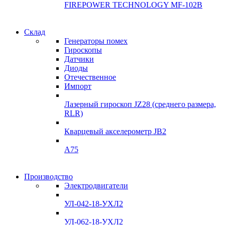
FIREPOWER TECHNOLOGY MF-102B
Гарантия
Склад
Гарантия
качества
Генераторы помех
качества
Гироскопы
Инклинометры
Датчики
Инклинометры
Диоды
Подробнее
Отечественное
подробнее
Импорт
Лазерный гироскоп JZ28 (среднего размера,
RLR)
Кварцевый акселерометр JB2
A75
Гироскопы
Производство
Гироскопы
Электродвигатели
Склад
Склад
УЛ-042-18-УХЛ2
Подробнее
Подробнее
УЛ-062-18-УХЛ2