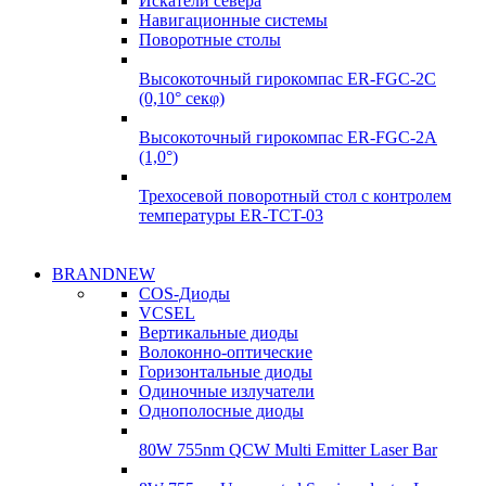
Искатели севера
Навигационные системы
Поворотные столы
Высокоточный гирокомпас ER-FGC-2C
(0,10° секφ)
Высокоточный гирокомпас ER-FGC-2A
(1,0°)
Трехосевой поворотный стол с контролем
температуры ER-TCT-03
Надежные поставки
BRANDNEW
Надежные поставки
COS-Диоды
Гироскопы
VCSEL
Гироскопы
Вертикальные диоды
Подробнее
Волоконно-оптические
Подробнее
Горизонтальные диоды
Одиночные излучатели
Однополосные диоды
80W 755nm QCW Multi Emitter Laser Bar