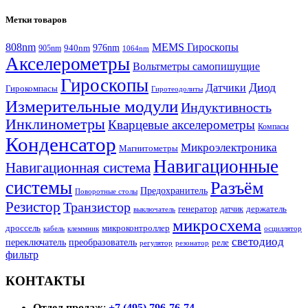
Метки товаров
808nm
MEMS Гироскопы
940nm
976nm
905nm
1064nm
Акселерометры
Вольтметры самопишущие
Гироскопы
Диод
Датчики
Гирокомпасы
Гиротеодолиты
Измерительные модули
Индуктивность
Инклинометры
Кварцевые акселерометры
Компасы
Конденсатор
Микроэлектроника
Магнитометры
Навигационные
Навигационная система
системы
Разъём
Предохранитель
Поворотные столы
Резистор
Транзистор
генератор
датчик
держатель
выключатель
микросхема
дроссель
микроконтроллер
кабель
клеммник
осциллятор
светодиод
переключатель
преобразователь
реле
регулятор
резонатор
фильтр
КОНТАКТЫ
Отдел продаж
:
+7 (495) 796-76-74