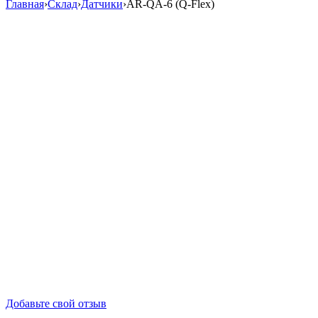
Главная
›
Склад
›
Датчики
›
AR-QA-6 (Q-Flex)
Добавьте свой отзыв