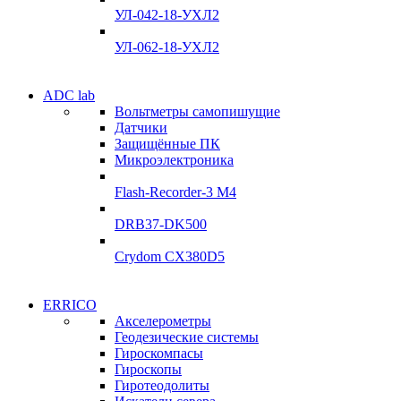
Склад
УЛ-042-18-УХЛ2
Подробнее
Подробнее
УЛ-062-18-УХЛ2
Электродвигатели
ADC lab
Электродвигатели
Вольтметры самопишущие
УЛ-04 УЛ-06
Датчики
УЛ-04 УЛ-06
Защищённые ПК
Подробнее
Микроэлектроника
Подробнее
Flash-Recorder-3 М4
DRB37-DK500
Crydom CX380D5
Системы сбора данных
ERRICO
Системы сбора данных
Акселерометры
ADClab
Геодезические системы
ADClab
Гироскомпасы
Подробнее
Гироскопы
Подробнее
Гиротеодолиты