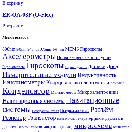
В корзину
ER-QA-03F (Q-Flex)
В корзину
Метки товаров
808nm
MEMS Гироскопы
940nm
976nm
905nm
1064nm
Акселерометры
Вольтметры самопишущие
Гироскопы
Диод
Датчики
Гирокомпасы
Гиротеодолиты
Измерительные модули
Индуктивность
Инклинометры
Кварцевые акселерометры
Компасы
Конденсатор
Микроэлектроника
Магнитометры
Навигационные
Навигационная система
системы
Разъём
Предохранитель
Поворотные столы
Резистор
Транзистор
генератор
датчик
держатель
выключатель
микросхема
дроссель
микроконтроллер
кабель
клеммник
осциллятор