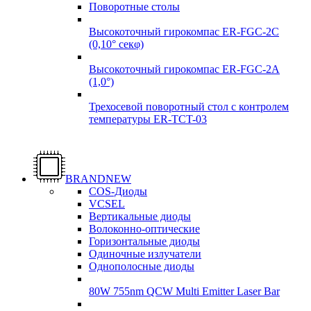
Поворотные столы
Высокоточный гирокомпас ER-FGC-2C
(0,10° секφ)
Высокоточный гирокомпас ER-FGC-2A
(1,0°)
Трехосевой поворотный стол с контролем
температуры ER-TCT-03
Надежные
Надежные
поставки
поставки
BRANDNEW
Гироскопы
COS-Диоды
Гироскопы
VCSEL
Подробнее
Вертикальные диоды
Подробнее
Волоконно-оптические
Горизонтальные диоды
Одиночные излучатели
Однополосные диоды
80W 755nm QCW Multi Emitter Laser Bar