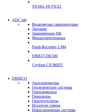
Подробнее
УЛ-062-18-УХЛ2
Электродвигатели
ADC lab
Электродвигатели
Вольтметры самопишущие
УЛ-04 УЛ-06
Датчики
УЛ-04 УЛ-06
Защищённые ПК
Подробнее
Микроэлектроника
Подробнее
Flash-Recorder-3 М4
DRB37-DK500
Crydom CX380D5
Системы
ERRICO
Системы
сбора данных
Акселерометры
сбора данных
Геодезические системы
ADClab
Гироскомпасы
ADClab
Гироскопы
Подробнее
Гиротеодолиты
Подробнее
Искатели севера
Навигационные системы