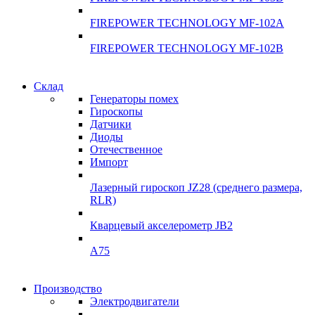
FIREPOWER TECHNOLOGY MF-102A
FIREPOWER TECHNOLOGY MF-102B
Гарантия качества
Склад
Гарантия качества
Генераторы помех
Инклинометры
Гироскопы
Инклинометры
Датчики
Подробнее
Диоды
подробнее
Отечественное
Импорт
Лазерный гироскоп JZ28 (среднего размера,
RLR)
Кварцевый акселерометр JB2
A75
Гироскопы
Производство
Гироскопы
Электродвигатели
Склад