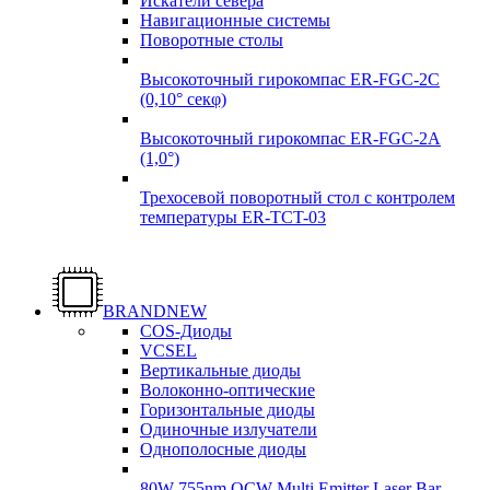
Искатели севера
Навигационные системы
Поворотные столы
Высокоточный гирокомпас ER-FGC-2C
(0,10° секφ)
Высокоточный гирокомпас ER-FGC-2A
(1,0°)
Трехосевой поворотный стол с контролем
температуры ER-TCT-03
Надежные поставки
Надежные поставки
Гироскопы
BRANDNEW
Гироскопы
COS-Диоды
Подробнее
VCSEL
Подробнее
Вертикальные диоды
Волоконно-оптические
Горизонтальные диоды
Одиночные излучатели
Однополосные диоды
80W 755nm QCW Multi Emitter Laser Bar