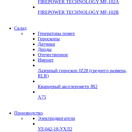
FIREPOWER TECHNOLOGY MF-102A
FIREPOWER TECHNOLOGY MF-102B
Гарантия
Склад
Гарантия
качества
Генераторы помех
качества
Гироскопы
Инклинометры
Датчики
Инклинометры
Диоды
Подробнее
Отечественное
подробнее
Импорт
Лазерный гироскоп JZ28 (среднего размера,
RLR)
Кварцевый акселерометр JB2
A75
Гироскопы
Производство
Гироскопы
Электродвигатели
Склад
Склад
УЛ-042-18-УХЛ2
Подробнее