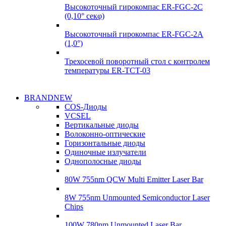
Высокоточный гирокомпас ER-FGC-2C
(0,10° секφ)
Высокоточный гирокомпас ER-FGC-2A
(1,0°)
Трехосевой поворотный стол с контролем
температуры ER-TCT-03
Надежные
BRANDNEW
Надежные
поставки
COS-Диоды
поставки
VCSEL
Гироскопы
Вертикальные диоды
Гироскопы
Волоконно-оптические
Подробнее
Горизонтальные диоды
Подробнее
Одиночные излучатели
Однополосные диоды
80W 755nm QCW Multi Emitter Laser Bar
8W 755nm Unmounted Semiconductor Laser
Chips
100W 780nm Unmounted Laser Bar