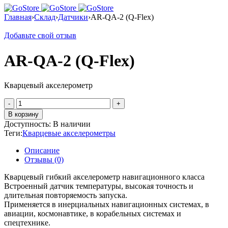
Главная
›
Склад
›
Датчики
›
AR-QA-2 (Q-Flex)
Добавьте свой отзыв
AR-QA-2 (Q-Flex)
Кварцевый акселерометр
Количество
товара
В корзину
AR-
Доступность:
В наличии
QA-
Теги:
Кварцевые акселерометры
2
(Q-
Описание
Flex)
Отзывы (0)
Кварцевый гибкий акселерометр навигационного класса
Встроенный датчик температуры, высокая точность и
длительная повторяемость запуска.
Применяется в инерциальных навигационных системах, в
авиации, космонавтике, в корабельных системах и
спецтехнике.