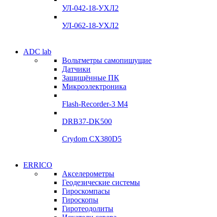
Склад
УЛ-042-18-УХЛ2
Подробнее
Подробнее
УЛ-062-18-УХЛ2
Электродвигатели
ADC lab
Электродвигатели
Вольтметры самопишущие
УЛ-04 УЛ-06
Датчики
УЛ-04 УЛ-06
Защищённые ПК
Подробнее
Микроэлектроника
Подробнее
Flash-Recorder-3 М4
DRB37-DK500
Crydom CX380D5
Системы сбора данных
ERRICO
Системы сбора данных
Акселерометры
ADClab
Геодезические системы
ADClab
Гироскомпасы
Подробнее
Гироскопы
Подробнее
Гиротеодолиты