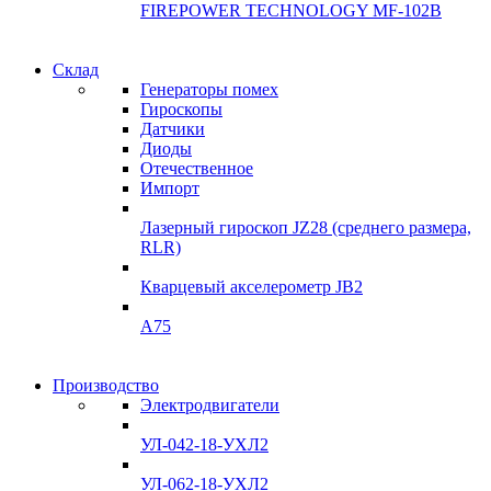
FIREPOWER TECHNOLOGY MF-102B
Гарантия
Склад
Гарантия
качества
Генераторы помех
качества
Гироскопы
Инклинометры
Датчики
Инклинометры
Диоды
Подробнее
Отечественное
подробнее
Импорт
Лазерный гироскоп JZ28 (среднего размера,
RLR)
Кварцевый акселерометр JB2
A75
Гироскопы
Производство
Гироскопы
Электродвигатели
Склад
Склад
УЛ-042-18-УХЛ2
Подробнее
Подробнее
УЛ-062-18-УХЛ2