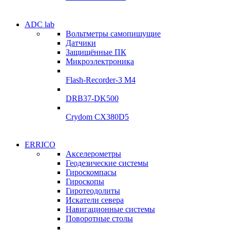
Электродвигатели
ADC lab
Электродвигатели
Вольтметры самопишущие
УЛ-04 УЛ-06
Датчики
УЛ-04 УЛ-06
Защищённые ПК
Подробнее
Микроэлектроника
Подробнее
Flash-Recorder-3 М4
DRB37-DK500
Crydom CX380D5
Системы
ERRICO
Системы
сбора данных
Акселерометры
сбора данных
Геодезические системы
ADClab
Гироскомпасы
ADClab
Гироскопы
Подробнее
Гиротеодолиты
Подробнее
Искатели севера
Навигационные системы
Поворотные столы