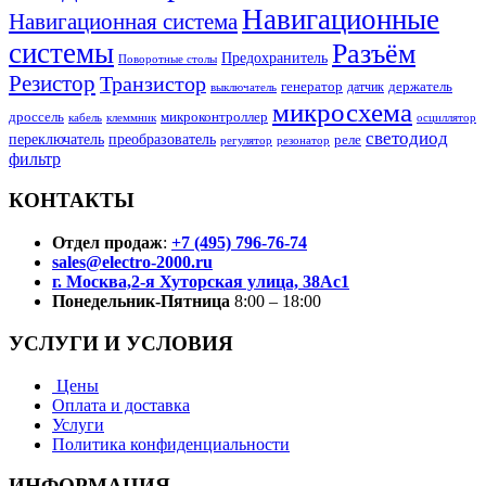
Навигационные
Навигационная система
системы
Разъём
Предохранитель
Поворотные столы
Резистор
Транзистор
генератор
датчик
держатель
выключатель
микросхема
дроссель
микроконтроллер
кабель
клеммник
осциллятор
светодиод
переключатель
преобразователь
реле
регулятор
резонатор
фильтр
КОНТАКТЫ
Отдел продаж
:
+7 (495) 796-76-74
sales@electro-2000.ru
г. Москва,2-я Хуторская улица, 38Ас1
Понедельник-Пятница
8:00 – 18:00
УСЛУГИ И УСЛОВИЯ
Цены
Оплата и доставка
Услуги
Политика конфиденциальности
ИНФОРМАЦИЯ