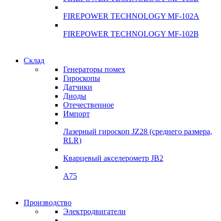
FIREPOWER TECHNOLOGY MF-102A
FIREPOWER TECHNOLOGY MF-102B
Гарантия качества
Склад
Гарантия качества
Генераторы помех
Инклинометры
Гироскопы
Инклинометры
Датчики
Подробнее
Диоды
подробнее
Отечественное
Импорт
Лазерный гироскоп JZ28 (среднего размера,
RLR)
Кварцевый акселерометр JB2
A75
Гироскопы
Производство
Гироскопы
Электродвигатели
Склад