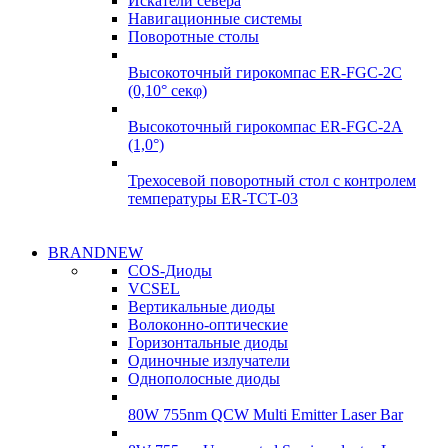
Искатели севера
Навигационные системы
Поворотные столы
Высокоточный гирокомпас ER-FGC-2C
(0,10° секφ)
Высокоточный гирокомпас ER-FGC-2A
(1,0°)
Трехосевой поворотный стол с контролем
температуры ER-TCT-03
Надежные поставки
BRANDNEW
Надежные поставки
COS-Диоды
Гироскопы
VCSEL
Гироскопы
Вертикальные диоды
Подробнее
Волоконно-оптические
Подробнее
Горизонтальные диоды
Одиночные излучатели
Однополосные диоды
80W 755nm QCW Multi Emitter Laser Bar