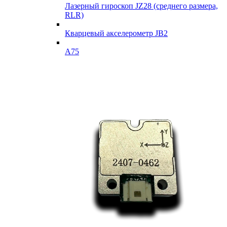
Лазерный гироскоп JZ28 (среднего размера,
RLR)
Кварцевый акселерометр JB2
A75