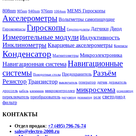
808nm
MEMS Гироскопы
940nm
976nm
905nm
1064nm
Акселерометры
Вольтметры самопишущие
Гироскопы
Диод
Датчики
Гирокомпасы
Гиротеодолиты
Измерительные модули
Индуктивность
Инклинометры
Кварцевые акселерометры
Компасы
Конденсатор
Микроэлектроника
Магнитометры
Навигационные
Навигационная система
системы
Разъём
Предохранитель
Поворотные столы
Резистор
Транзистор
генератор
датчик
держатель
выключатель
микросхема
дроссель
микроконтроллер
кабель
клеммник
осциллятор
светодиод
переключатель
преобразователь
реле
регулятор
резонатор
фильтр
КОНТАКТЫ
Отдел продаж
:
+7 (495) 796-76-74
sales@electro-2000.ru