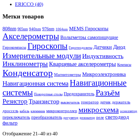
ERICCO (40)
Метки товаров
808nm
MEMS Гироскопы
940nm
976nm
905nm
1064nm
Акселерометры
Вольтметры самопишущие
Гироскопы
Диод
Датчики
Гирокомпасы
Гиротеодолиты
Измерительные модули
Индуктивность
Инклинометры
Кварцевые акселерометры
Компасы
Конденсатор
Микроэлектроника
Магнитометры
Навигационные
Навигационная система
системы
Разъём
Предохранитель
Поворотные столы
Резистор
Транзистор
генератор
датчик
держатель
выключатель
микросхема
дроссель
микроконтроллер
кабель
клеммник
осциллятор
светодиод
переключатель
преобразователь
реле
регулятор
резонатор
фильтр
Отображение 21–40 из 40