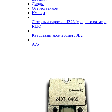
Диоды
Отечественное
Импорт
Лазерный гироскоп JZ28 (среднего размера,
RLR)
Кварцевый акселерометр JB2
A75