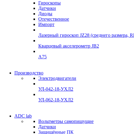
Гироскопы
Датчики
Диоды
Отечественное
Импорт
Лазерный гироскоп JZ28 (среднего размера, 
Кварцевый акселерометр JB2
A75
Производство
Электродвигатели
УЛ-042-18-УХЛ2
УЛ-062-18-УХЛ2
ADC lab
Вольтметры самопишущие
Датчики
Защищённые ПК