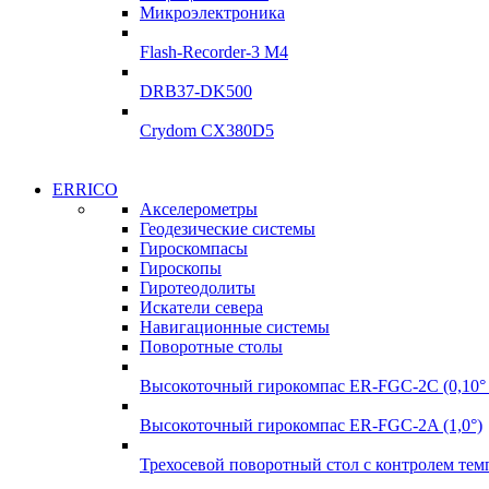
Микроэлектроника
Flash-Recorder-3 М4
DRB37-DK500
Crydom CX380D5
ERRICO
Акселерометры
Геодезические системы
Гироскомпасы
Гироскопы
Гиротеодолиты
Искатели севера
Навигационные системы
Поворотные столы
Высокоточный гирокомпас ER-FGC-2C (0,10° 
Высокоточный гирокомпас ER-FGC-2A (1,0°)
Трехосевой поворотный стол с контролем те