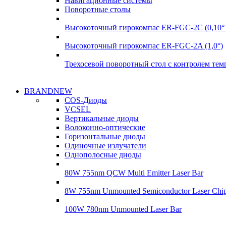
Навигационные системы
Поворотные столы
Высокоточный гирокомпас ER-FGC-2C (0,10° 
Высокоточный гирокомпас ER-FGC-2A (1,0°)
Трехосевой поворотный стол с контролем те
Надежные поставки
BRANDNEW
Надежные поставки
COS-Диоды
Гироскопы
VCSEL
Гироскопы
Вертикальные диоды
Подробнее
Волоконно-оптические
Подробнее
Горизонтальные диоды
Одиночные излучатели
Однополосные диоды
80W 755nm QCW Multi Emitter Laser Bar
8W 755nm Unmounted Semiconductor Laser Chi
100W 780nm Unmounted Laser Bar