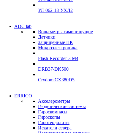
Подробнее
Подробнее
УЛ-062-18-УХЛ2
Электродвигатели
ADC lab
Электродвигатели
Вольтметры самопишущие
УЛ-04 УЛ-06
Датчики
УЛ-04 УЛ-06
Защищённые ПК
Подробнее
Микроэлектроника
Подробнее
Flash-Recorder-3 М4
DRB37-DK500
Crydom CX380D5
Системы сбора данных
ERRICO
Системы сбора данных
Акселерометры
ADClab
Геодезические системы
ADClab
Гироскомпасы
Подробнее
Гироскопы
Подробнее
Гиротеодолиты
Искатели севера