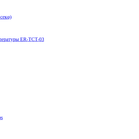
секφ)
мпературы ER-TCT-03
ps