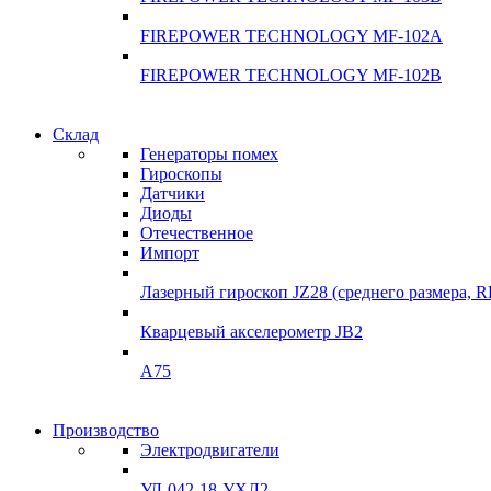
FIREPOWER TECHNOLOGY MF-102A
FIREPOWER TECHNOLOGY MF-102B
Гарантия качества
Склад
Гарантия качества
Генераторы помех
Инклинометры
Гироскопы
Инклинометры
Датчики
Подробнее
Диоды
подробнее
Отечественное
Импорт
Лазерный гироскоп JZ28 (среднего размера, 
Кварцевый акселерометр JB2
A75
Гироскопы
Производство
Гироскопы
Электродвигатели
Склад
Склад
УЛ-042-18-УХЛ2