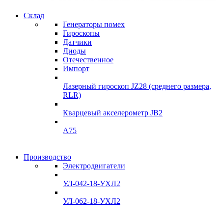
Склад
Гарантия
Генераторы помех
качества
Гироскопы
Датчики
Инклинометры
Диоды
Отечественное
подробнее
Импорт
Лазерный гироскоп JZ28 (среднего размера,
RLR)
Кварцевый акселерометр JB2
A75
Гироскопы
Производство
Гироскопы
Электродвигатели
Склад
Склад
УЛ-042-18-УХЛ2
Подробнее
Подробнее
УЛ-062-18-УХЛ2