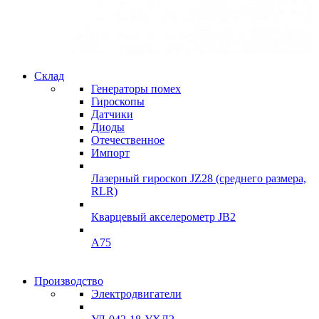
Склад
Гарантия качества
Генераторы помех
Гироскопы
Инклинометры
Датчики
Диоды
подробнее
Отечественное
Импорт
Лазерный гироскоп JZ28 (среднего размера,
RLR)
Кварцевый акселерометр JB2
A75
Гироскопы
Производство
Гироскопы
Электродвигатели
Склад
Склад