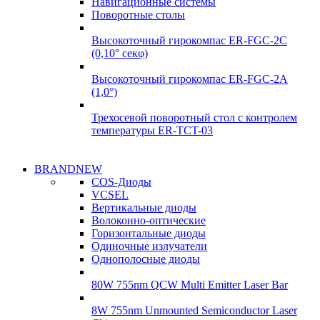
Навигационные системы
Поворотные столы
Высокоточный гирокомпас ER-FGC-2C
(0,10° секφ)
Высокоточный гирокомпас ER-FGC-2A
(1,0°)
Трехосевой поворотный стол с контролем
температуры ER-TCT-03
Надежные поставки
BRANDNEW
Надежные поставки
COS-Диоды
Гироскопы
VCSEL
Гироскопы
Вертикальные диоды
Подробнее
Волоконно-оптические
Подробнее
Горизонтальные диоды
Одиночные излучатели
Однополосные диоды
80W 755nm QCW Multi Emitter Laser Bar
8W 755nm Unmounted Semiconductor Laser