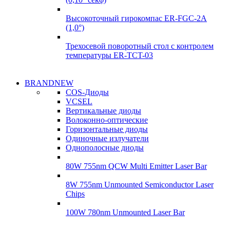
Высокоточный гирокомпас ER-FGC-2A
(1,0°)
Трехосевой поворотный стол с контролем
температуры ER-TCT-03
Надежные
BRANDNEW
Надежные
поставки
COS-Диоды
поставки
VCSEL
Гироскопы
Вертикальные диоды
Гироскопы
Волоконно-оптические
Подробнее
Горизонтальные диоды
Подробнее
Одиночные излучатели
Однополосные диоды
80W 755nm QCW Multi Emitter Laser Bar
8W 755nm Unmounted Semiconductor Laser
Chips
100W 780nm Unmounted Laser Bar