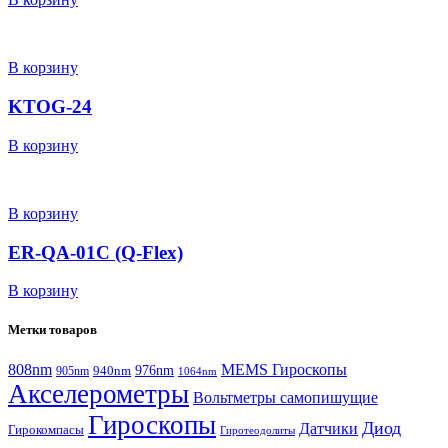
В корзину
KTOG-24
В корзину
В корзину
ER-QA-01C (Q-Flex)
В корзину
Метки товаров
808nm
MEMS Гироскопы
940nm
976nm
905nm
1064nm
Акселерометры
Вольтметры самопишущие
Гироскопы
Диод
Датчики
Гирокомпасы
Гиротеодолиты