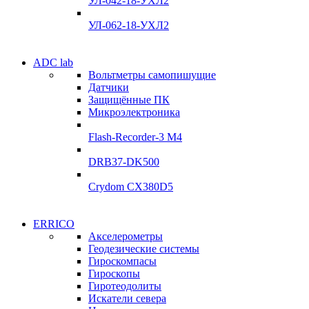
УЛ-042-18-УХЛ2
Подробнее
Подробнее
УЛ-062-18-УХЛ2
Электродвигатели
ADC lab
Электродвигатели
Вольтметры самопишущие
УЛ-04 УЛ-06
Датчики
УЛ-04 УЛ-06
Защищённые ПК
Подробнее
Микроэлектроника
Подробнее
Flash-Recorder-3 М4
DRB37-DK500
Crydom CX380D5
Системы сбора данных
ERRICO
Системы сбора данных
Акселерометры
ADClab
Геодезические системы
ADClab
Гироскомпасы
Подробнее
Гироскопы
Подробнее
Гиротеодолиты
Искатели севера