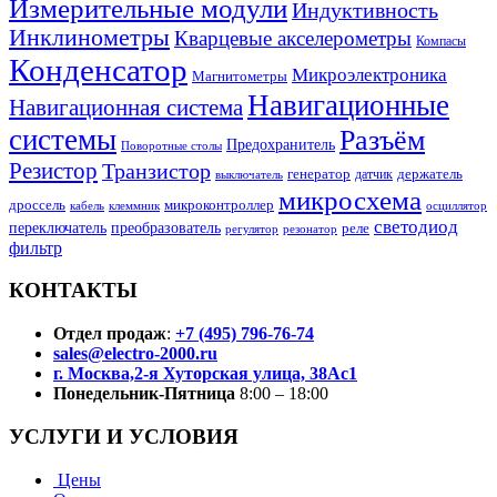
Измерительные модули
Индуктивность
Инклинометры
Кварцевые акселерометры
Компасы
Конденсатор
Микроэлектроника
Магнитометры
Навигационные
Навигационная система
системы
Разъём
Предохранитель
Поворотные столы
Резистор
Транзистор
генератор
датчик
держатель
выключатель
микросхема
дроссель
микроконтроллер
кабель
клеммник
осциллятор
светодиод
переключатель
преобразователь
реле
регулятор
резонатор
фильтр
КОНТАКТЫ
Отдел продаж
:
+7 (495) 796-76-74
sales@electro-2000.ru
г. Москва,2-я Хуторская улица, 38Ас1
Понедельник-Пятница
8:00 – 18:00
УСЛУГИ И УСЛОВИЯ
Цены