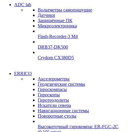
Электродвигатели
ADC lab
Электродвигатели
Вольтметры самопишущие
УЛ-04 УЛ-06
Датчики
УЛ-04 УЛ-06
Защищённые ПК
Подробнее
Микроэлектроника
Подробнее
Flash-Recorder-3 М4
DRB37-DK500
Crydom CX380D5
Системы
ERRICO
Системы
сбора данных
Акселерометры
сбора данных
Геодезические системы
ADClab
Гироскомпасы
ADClab
Гироскопы
Подробнее
Гиротеодолиты
Подробнее
Искатели севера
Навигационные системы
Поворотные столы
Высокоточный гирокомпас ER-FGC-2C
(0,10° секφ)