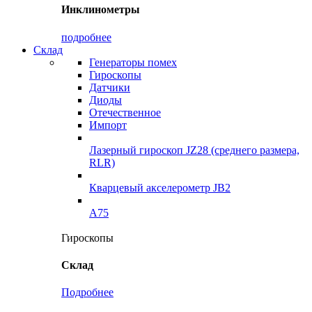
Инклинометры
подробнее
Склад
Генераторы помех
Гироскопы
Датчики
Диоды
Отечественное
Импорт
Лазерный гироскоп JZ28 (среднего размера,
RLR)
Кварцевый акселерометр JB2
A75
Гироскопы
Склад
Подробнее