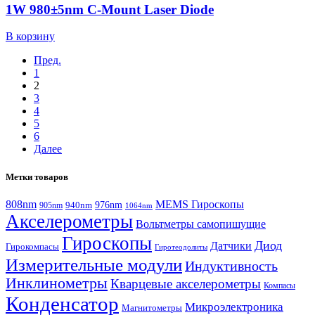
1W 980±5nm C-Mount Laser Diode
В корзину
Пред.
1
2
3
4
5
6
Далее
Метки товаров
808nm
MEMS Гироскопы
940nm
976nm
905nm
1064nm
Акселерометры
Вольтметры самопишущие
Гироскопы
Диод
Датчики
Гирокомпасы
Гиротеодолиты
Измерительные модули
Индуктивность
Инклинометры
Кварцевые акселерометры
Компасы
Конденсатор
Микроэлектроника
Магнитометры