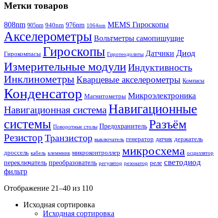
Метки товаров
808nm
MEMS Гироскопы
940nm
976nm
905nm
1064nm
Акселерометры
Вольтметры самопишущие
Гироскопы
Диод
Датчики
Гирокомпасы
Гиротеодолиты
Измерительные модули
Индуктивность
Инклинометры
Кварцевые акселерометры
Компасы
Конденсатор
Микроэлектроника
Магнитометры
Навигационные
Навигационная система
системы
Разъём
Предохранитель
Поворотные столы
Резистор
Транзистор
генератор
датчик
держатель
выключатель
микросхема
дроссель
микроконтроллер
кабель
клеммник
осциллятор
светодиод
переключатель
преобразователь
реле
регулятор
резонатор
фильтр
Отображение 21–40 из 110
Исходная сортировка
Исходная сортировка