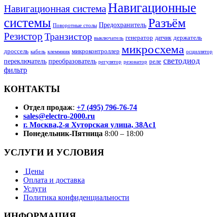
Навигационные
Навигационная система
системы
Разъём
Предохранитель
Поворотные столы
Резистор
Транзистор
генератор
датчик
держатель
выключатель
микросхема
дроссель
микроконтроллер
кабель
клеммник
осциллятор
светодиод
переключатель
преобразователь
реле
регулятор
резонатор
фильтр
КОНТАКТЫ
Отдел продаж
:
+7 (495) 796-76-74
sales@electro-2000.ru
г. Москва,2-я Хуторская улица, 38Ас1
Понедельник-Пятница
8:00 – 18:00
УСЛУГИ И УСЛОВИЯ
Цены
Оплата и доставка
Услуги
Политика конфиденциальности
ИНФОРМАЦИЯ